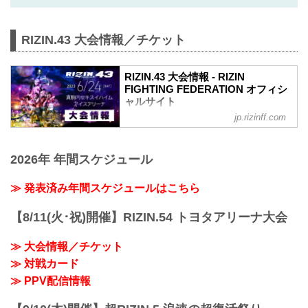
RIZIN.43 大会情報／チケット
RIZIN.43 大会情報 - RIZIN
FIGHTING FEDERATION オフィシ
ャルサイト
jp.rizinff.com
MOVIE
【RIZIN.43】クレベル・コイケ vs. 鈴木
千裕 - フェザー級タイトルマッチ決定
2026年 年間スケジュール
youtu.be
RIZIN.43 大会概要
開催日時
≫ 発表済み年間スケジュールはこちら
2023年6月24日（土）12:00開場 / 14:00開
始
【8/11(火･祝)開催】RIZIN.54 トヨタアリーナ大会
※開場・開始時間は予定です。決定次第
RIZIN FFオフィシャルサイトにてご案内
≫ 大会情報／チケット
します。
≫ 対戦カード
終了予定時間
19:00〜20:00頃
≫ PPV配信情報
※試合内容、イベント進行によって終了
予定時間が前後することがありますので