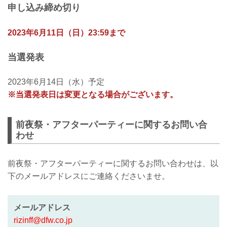
RIZIN初上陸となる北海道大会の翌日にア
申し込み締め切り
フターパーティーを行う事が決定致しま
した！
アフターパーティーには、RIZIN.43のメ
2023年6月11日（日）23:59まで
インイベントのフェザー級タイトルマッ
チの勝者の他、
当選発表
大会出場選手が複数参加予定です！！
※北海道ツアーにお申し込みいただいて
いるお客様は、アフターパーティーはツ
2023年6月14日（水）予定
アーの中に含まれておりますので、こち
※当選発表日は変更となる場合がございます。
らでのお申し込みは不要です。
イベント参加につきましては、下記の内
容をご確認の上、以下のフォーム...
前夜祭・アフターパーティーに関するお問い合
わせ
前夜祭・アフターパーティーに関するお問い合わせは、以
下のメールアドレスにご連絡くださいませ。
メールアドレス
rizinff@dfw.co.jp