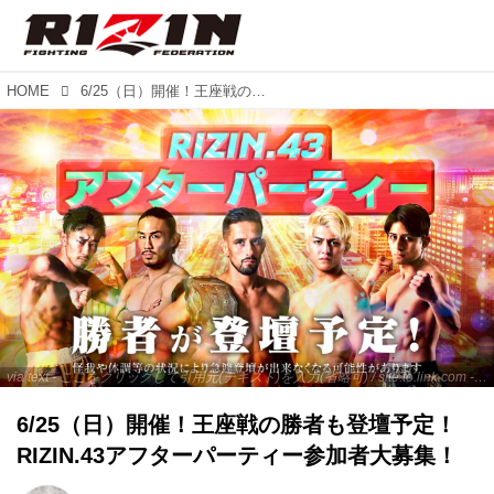
HOME
6/25（日）開催！王座戦の勝者も登壇予定！RIZIN.43アフターパーティー参加者大募集！
via text - ここをクリックして引用元(テキスト)を入力(省略可) / site.to.link.com - ここをクリックして引用元を入力(省略可)
6/25（日）開催！王座戦の勝者も登壇予定！
RIZIN.43アフターパーティー参加者大募集！