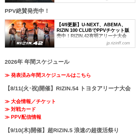
【Trailer】RIZIN.42 in 有明アリーナ
PPV絶賛発売中！
youtu.be
RIZIN.42 大会概要
開催日時
【4/9更新】U-NEXT、ABEMA、
2023年5月6日（土）12:30開場（予定） /
RIZIN 100 CLUBでPPVチケット販
14:00開始（予定）
売中！RIZIN.42有明アリーナ大会
※開場・開始時間は予定です。決定次第
PPV配信情報 - RIZIN FIGHTING
jp.rizinff.com
RIZIN FFオフィシャルサイトにてご案内
FEDERATION オフィシャルサイト
します。
更新情報
終了予定時間
4/9（日）更新
2026年 年間スケジュール
19:00〜20:00頃
ABEMA、RIZIN 100 CLUBでPPVチケッ
※試合内容、イベント進行によって終了
トの販売がスタート！
≫ 発表済み年間スケジュールはこちら
予定時間が前後することがありますので
スカパー！は4/11（火）12:00〜販売開始
ご了承ください。
5月6日（土）有明アリーナにて開催され
【8/11(火･祝)開催】RIZIN.54 トヨタアリーナ大会
会場
るRIZIN.42のPPV配信チケットがU-
有明アリーナ
NEXT、ABEMA、RIZIN 100 CLUBで絶
東京臨海新交通ゆりかもめ「新豊洲」駅
≫ 大会情報／チケット
賛販売中だ！
徒歩約8分
会場に来れない方はお好きな配信サービ
≫ 対戦カード
東...
スで、RIZIN.42有明アリーナ大会を全試
≫ PPV配信情報
合リアルタイムで視聴しよう！
PPV配信スケジュール一覧
【9/10(木)開催】超RIZIN.5 浪速の超復活祭り
配信日時 料金 配信媒体 アーカイブ
期間 応援