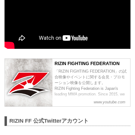
RIZIN FIGHTING FEDERATION
「RIZIN FIGHTING FEDERATION」の試
合映像やイベントに関する会見・プロモ
ーション映像を公開します。
RIZIN Fighting Federation is Japan's
leading MMA promotion. Since 2015, we
have carried on the fighting tradition of
www.youtube.com
previous world class MMA promotions
such as PRIDE and DREAM. Japan h...
RIZIN FF 公式Twitterアカウント