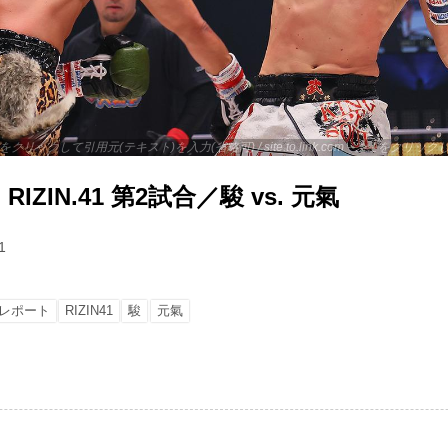
 - ここをクリックして引用元(テキスト)を入力(省略可) / site.to.link.com - ここをク
ZIN.41 第2試合／駿 vs. 元氣
1
レポート
RIZIN41
駿
元氣