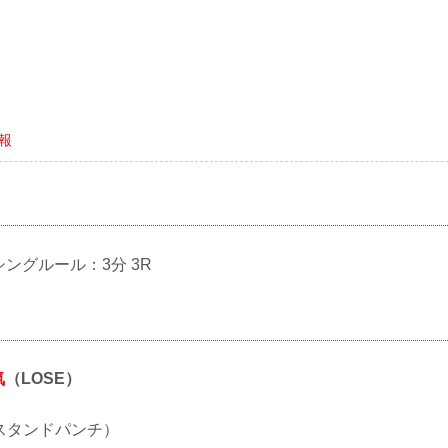
情報
クシングルール：3分 3R
氣
（LOSE）
O（スタンドパンチ）