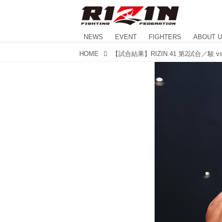
NEWS
EVENT
FIGHTERS
ABOUT 
HOME
【試合結果】RIZIN.41 第2試合／駿 vs