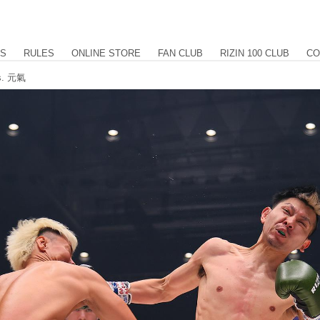
US
RULES
ONLINE STORE
FAN CLUB
RIZIN 100 CLUB
CO
. 元氣