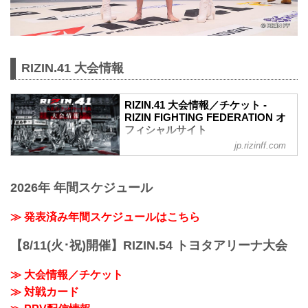
RIZIN.41 大会情報
RIZIN.41 大会情報／チケット -
RIZIN FIGHTING FEDERATION オ
フィシャルサイト
jp.rizinff.com
MOVIE
【Trailer】RIZIN.41 in 丸善インテックア
リーナ大阪
2026年 年間スケジュール
youtu.be
RIZIN.41 大会概要
開催日時
≫ 発表済み年間スケジュールはこちら
2023年4月1日（土）12:30開場 / 14:00開
始
【8/11(火･祝)開催】RIZIN.54 トヨタアリーナ大会
※オープニングファイトは13:00開始
終了予定時間
≫ 大会情報／チケット
19:00〜20:00頃
≫ 対戦カード
※試合内容、イベント進行によって終了
予定時間が前後することがありますので