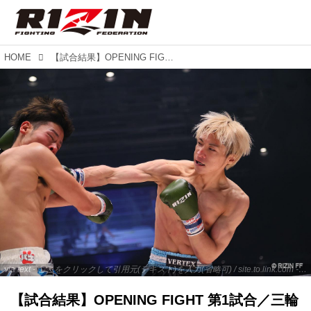
HOME
【試合結果】OPENING FIGHT 第1試合／三輪憂斗 vs. 赤平大治
via text - ここをクリックして引用元(テキスト)を入力(省略可) / site.to.link.com - ここをクリックして引用元を入力(省略可)
【試合結果】OPENING FIGHT 第1試合／三輪