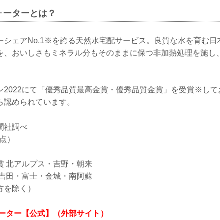
ォーターとは？
ーシェアNo.1※を誇る天然水宅配サービス。良質な水を育む日
を、おいしさもミネラル分もそのままに保つ非加熱処理を施し
ン2022にて「優秀品質最高金賞・優秀品質金賞」を受賞※し
ら認められています。
聞社調べ
時点）
賞 北アルプス・吉野・朝来
士吉田・富士・金城・南阿蘇
方を除く）
ォーター【公式】（外部サイト）