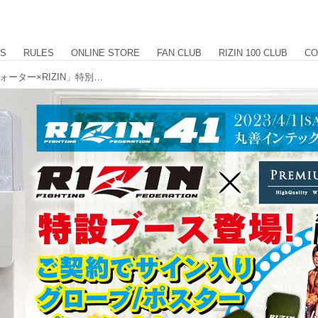
US
RULES
ONLINE STORE
FAN CLUB
RIZIN 100 CLUB
CO
超豪華商品が当たる！「プレミアムウォーター×RIZIN」特別販売ブースがRIZIN.41に出店決定！