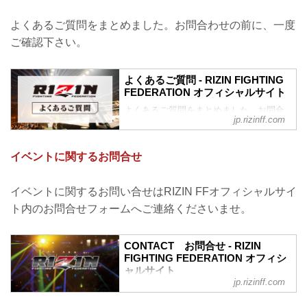
よくあるご質問をまとめました。お問合わせの前に、一度
ご確認下さい。
よくあるご質問 - RIZIN FIGHTING
FEDERATION オフィシャルサイト
よくあるご質問をまとめました。お問合
jp.rizinff.com
わせの前に、一度ご確認下さい。
チケットに関してよくあるご質問
Q.1 より良い席で観戦したいのですが、
イベントに関するお問合せ
どの先行でチケットを買うと一番良い席
で見れますか？
A. より良い席のご案内は、以下の順番と
イベントに関するお問い合せはRIZIN FFオフィシャルサイ
なります。
ト内のお問合せフォームへご連絡くださいませ。
①ファンクラブ先行（超強者→強者）/
RIZIN STREAM PASS先行
②先行販売（オフィシャルサイト先行・
CONTACT お問合せ - RIZIN
プレイガイド先行・番組・チラシ等 順不
FIGHTING FEDERATION オフィシ
同）
ャルサイト
③各プレイガイドの一般発売
jp.rizinff.com
RIZIN FIGHTING FEDERATION オフィシ
※予約流れや演出の変更などで前後する
ャルサイトへのお問い合わせはこちら -
場合があります。