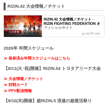
格闘技イベント「RIZIN」（ライジン）と
※各選手販...
RIZIN.42 大会情報／チケット
「RIZIN FIGHTING FEDERATION」（ラ
イジン ファイティング フェデレーショ
ン）の情報・加盟団体について発信して
RIZIN.42 大会情報／チケット -
いきます。
RIZIN FIGHTING FEDERATION オ
フィシャルサイト
jp.rizinff.com
MOVIE
【Trailer】RIZIN.42 in 有明アリーナ
youtu.be
2026年 年間スケジュール
RIZIN.42 大会概要
開催日時
2023年5月6日（土）12:30開場（予定） /
≫ 発表済み年間スケジュールはこちら
14:00開始（予定）
※開場・開始時間は予定です。決定次第
【8/11(火･祝)開催】RIZIN.54 トヨタアリーナ大会
RIZIN FFオフィシャルサイトにてご案内
します。
≫ 大会情報／チケット
終了予定時間
≫ 対戦カード
19:00〜20:00頃
※試合内容、イベント進行によって終了
≫ PPV配信情報
予定時間が前後することがありますので
ご了承ください。
【9/10(木)開催】超RIZIN.5 浪速の超復活祭り
会場
有明アリーナ