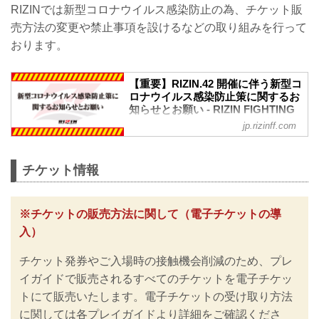
RIZINでは新型コロナウイルス感染防止の為、チケット販
売方法の変更や禁止事項を設けるなどの取り組みを行って
おります。
【重要】RIZIN.42 開催に伴う新型コ
ロナウイルス感染防止策に関するお
知らせとお願い - RIZIN FIGHTING
FEDERATION オフィシャルサイト
jp.rizinff.com
更新情報
3/16（木）更新
新型コロナ対策としてのマスクの着用に
チケット情報
ついて、政府は、3月13日から屋内・屋外
を問わず個人の判断に委ねる方針を決定
しました。
※チケットの販売方法に関して（電子チケットの導
それに伴い『新型コロナウイルス感染防
入）
止策に関するお知らせとお願い』の内容
を見直し、更新いたしましたのでお知ら
チケット発券やご入場時の接触機会削減のため、プレ
せいたします。
※なおこれらの内容は、今後の政府や各
イガイドで販売されるすべてのチケットを電子チケッ
自治体等の発表や要請に基づき、大会の
トにて販売いたします。電子チケットの受け取り方法
実施・運用方法や座席に関して変更が発
に関しては各プレイガイドより詳細をご確認くださ
生する可能性がございます。予めご了承