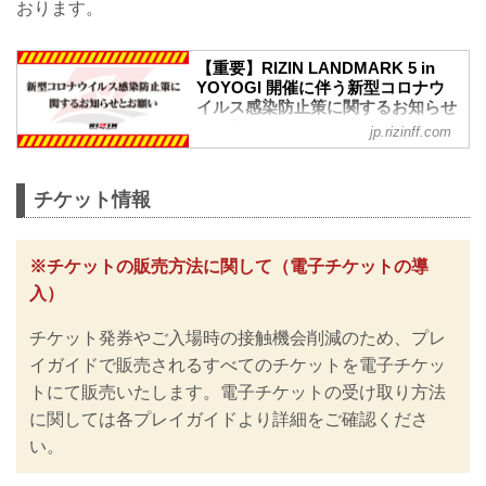
おります。
【重要】RIZIN LANDMARK 5 in
YOYOGI 開催に伴う新型コロナウ
イルス感染防止策に関するお知らせ
とお願い - RIZIN FIGHTING
jp.rizinff.com
FEDERATION オフィシャルサイト
更新情報
3/16（木）更新
チケット情報
新型コロナ対策としてのマスクの着用に
ついて、政府は、3月13日から屋内・屋外
を問わず個人の判断に委ねる方針を決定
※チケットの販売方法に関して（電子チケットの導
しました。
入）
それに伴い『新型コロナウイルス感染防
止策に関するお知らせとお願い』の内容
チケット発券やご入場時の接触機会削減のため、プレ
を見直し、更新いたしましたのでお知ら
せいたします。
イガイドで販売されるすべてのチケットを電子チケッ
※なおこれらの内容は、今後の政府や各
トにて販売いたします。電子チケットの受け取り方法
自治体等の発表や要請に基づき、大会の
に関しては各プレイガイドより詳細をご確認くださ
実施・運用方法や座席に関して変更が発
生する可能性がございます。予めご了承
い。
ください。
チケットの販売方法に関して（電子チケ