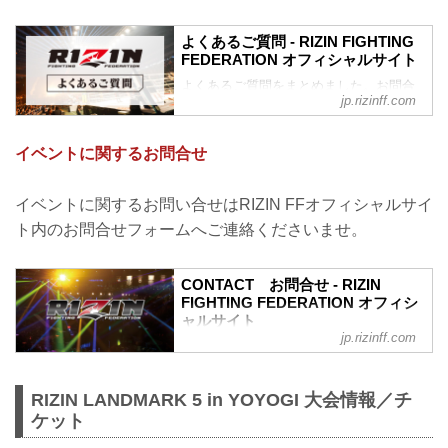
よくあるご質問 - RIZIN FIGHTING
FEDERATION オフィシャルサイト
よくあるご質問をまとめました。お問合
jp.rizinff.com
わせの前に、一度ご確認下さい。
チケットに関してよくあるご質問
Q.1 より良い席で観戦したいのですが、
イベントに関するお問合せ
どの先行でチケットを買うと一番良い席
で見れますか？
A. より良い席のご案内は、以下の順番と
イベントに関するお問い合せはRIZIN FFオフィシャルサイ
なります。
ト内のお問合せフォームへご連絡くださいませ。
①ファンクラブ先行（超強者→強者）/
RIZIN STREAM PASS先行
②先行販売（オフィシャルサイト先行・
CONTACT お問合せ - RIZIN
プレイガイド先行・番組・チラシ等 順不
FIGHTING FEDERATION オフィシ
同）
ャルサイト
③各プレイガイドの一般発売
jp.rizinff.com
RIZIN FIGHTING FEDERATION オフィシ
※予約流れや演出の変更などで前後する
ャルサイトへのお問い合わせはこちら -
場合があります。
格闘技イベント「RIZIN」（ライジン）と
※各選手販...
RIZIN LANDMARK 5 in YOYOGI 大会情報／チ
「RIZIN FIGHTING FEDERATION」（ラ
ケット
イジン ファイティング フェデレーショ
ン）の情報・加盟団体について発信して