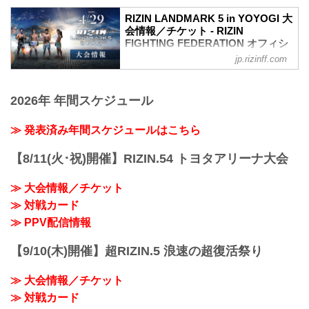
いきます。
RIZIN LANDMARK 5 in YOYOGI 大
会情報／チケット - RIZIN
FIGHTING FEDERATION オフィシ
ャルサイト
jp.rizinff.com
【3/2更新】開催日変更のお知らせ
RIZIN LANDMARK 5 in YOYOGIの開催日
2026年 年間スケジュール
が以下に変更となりました。
変更前：4月30日（日）
変更後：4月29日（祝・土）
≫ 発表済み年間スケジュールはこちら
MOVIE
【Trailer】RIZIN LANDMARK 5 in
【8/11(火･祝)開催】RIZIN.54 トヨタアリーナ大会
YOYOGI
youtu.be
≫ 大会情報／チケット
RIZIN LANDMARK 5 in YOYOGI 大会概
≫ 対戦カード
要
開催日時
≫ PPV配信情報
2023年4月29日（祝・土）14:30開場 /
16:00開始
【9/10(木)開催】超RIZIN.5 浪速の超復活祭り
終了予定時間
20:30～21:30頃
≫ 大会情報／チケット
※試合内容、イベント進行によっ...
≫ 対戦カード