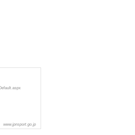
Default.aspx
www.jpnsport.go.jp