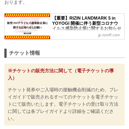
おります。
【重要】RIZIN LANDMARK 5 in
YOYOGI 開催に伴う新型コロナウ
イルス感染防止策に関するお知らせ
とお願い - RIZIN FIGHTING
jp.rizinff.com
FEDERATION オフィシャルサイト
更新情報
3/16（木）更新
チケット情報
新型コロナ対策としてのマスクの着用に
ついて、政府は、3月13日から屋内・屋外
を問わず個人の判断に委ねる方針を決定
※チケットの販売方法に関して（電子チケットの導
しました。
入）
それに伴い『新型コロナウイルス感染防
止策に関するお知らせとお願い』の内容
チケット発券やご入場時の接触機会削減のため、プレ
を見直し、更新いたしましたのでお知ら
せいたします。
イガイドで販売されるすべてのチケットを電子チケッ
※なおこれらの内容は、今後の政府や各
トにて販売いたします。電子チケットの受け取り方法
自治体等の発表や要請に基づき、大会の
に関しては各プレイガイドより詳細をご確認くださ
実施・運用方法や座席に関して変更が発
生する可能性がございます。予めご了承
い。
ください。
チケットの販売方法に関して（電子チケ