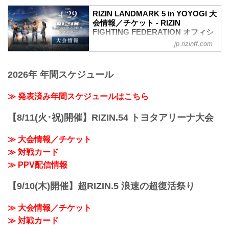
いきます。
RIZIN LANDMARK 5 in YOYOGI 大
会情報／チケット - RIZIN
FIGHTING FEDERATION オフィシ
ャルサイト
jp.rizinff.com
【3/2更新】開催日変更のお知らせ
RIZIN LANDMARK 5 in YOYOGIの開催日
2026年 年間スケジュール
が以下に変更となりました。
変更前：4月30日（日）
変更後：4月29日（祝・土）
≫ 発表済み年間スケジュールはこちら
MOVIE
【Trailer】RIZIN LANDMARK 5 in
【8/11(火･祝)開催】RIZIN.54 トヨタアリーナ大会
YOYOGI
youtu.be
≫ 大会情報／チケット
RIZIN LANDMARK 5 in YOYOGI 大会概
≫ 対戦カード
要
開催日時
≫ PPV配信情報
2023年4月29日（祝・土）14:30開場 /
16:00開始
【9/10(木)開催】超RIZIN.5 浪速の超復活祭り
終了予定時間
20:30～21:30頃
≫ 大会情報／チケット
※試合内容、イベント進行によっ...
≫ 対戦カード