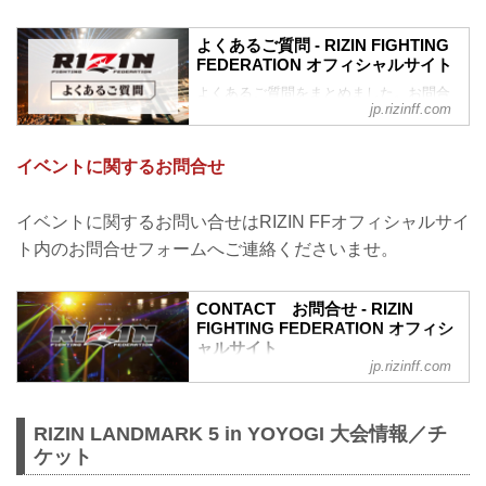
よくあるご質問 - RIZIN FIGHTING
FEDERATION オフィシャルサイト
よくあるご質問をまとめました。お問合
jp.rizinff.com
わせの前に、一度ご確認下さい。
チケットに関してよくあるご質問
Q.1 より良い席で観戦したいのですが、
イベントに関するお問合せ
どの先行でチケットを買うと一番良い席
で見れますか？
A. より良い席のご案内は、以下の順番と
イベントに関するお問い合せはRIZIN FFオフィシャルサイ
なります。
ト内のお問合せフォームへご連絡くださいませ。
①ファンクラブ先行（超強者→強者）/
RIZIN STREAM PASS先行
②先行販売（オフィシャルサイト先行・
CONTACT お問合せ - RIZIN
プレイガイド先行・番組・チラシ等 順不
FIGHTING FEDERATION オフィシ
同）
ャルサイト
③各プレイガイドの一般発売
jp.rizinff.com
RIZIN FIGHTING FEDERATION オフィシ
※予約流れや演出の変更などで前後する
ャルサイトへのお問い合わせはこちら -
場合があります。
格闘技イベント「RIZIN」（ライジン）と
※各選手販...
RIZIN LANDMARK 5 in YOYOGI 大会情報／チ
「RIZIN FIGHTING FEDERATION」（ラ
ケット
イジン ファイティング フェデレーショ
ン）の情報・加盟団体について発信して