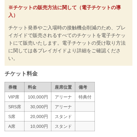
を問わず個人の判断に委ねる方針を決定
※チケットの販売方法に関して（電子チケットの導
しました。
入）
それに伴い『新型コロナウイルス感染防
止策に関するお知らせとお願い』の内容
チケット発券やご入場時の接触機会削減のため、プレ
を見直し、更新いたしましたのでお知ら
せいたします。
イガイドで販売されるすべてのチケットを電子チケッ
※なおこれらの内容は、今後の政府や各
トにて販売いたします。電子チケットの受け取り方法
自治体等の発表や要請に基づき、大会の
に関しては各プレイガイドより詳細をご確認くださ
実施・運用方法や座席に関して変更が発
生する可能性がございます。予めご了承
い。
ください。
チケットの販売方法に関して（電子チケ
チケット料金
ットの導入）
チケット発...
券種
料金
座席位置
備考
VIP席
100,000円
アリーナ
特典付
SRS席
30,000円
アリーナ
S席
20,000円
スタンド
A席
10,000円
スタンド