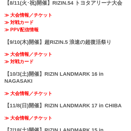
【8/11(火･祝)開催】RIZIN.54 トヨタアリーナ大会
YOYOGI
youtu.be
≫ 大会情報／チケット
RIZIN LANDMARK 5 in YOYOGI 大会概
≫ 対戦カード
要
開催日時
≫ PPV配信情報
2023年4月29日（祝・土）14:30開場 /
16:00開始
【9/10(木)開催】超RIZIN.5 浪速の超復活祭り
終了予定時間
20:30～21:30頃
≫ 大会情報／チケット
※試合内容、イベント進行によっ...
≫ 対戦カード
【10/3(土)開催】RIZIN LANDMARK 16 in
NAGASAKI
≫ 大会情報／チケット
【11/8(日)開催】RIZIN LANDMARK 17 in CHIBA
≫ 大会情報／チケット
【7/18(土)開催】RIZIN LANDMARK 15 in