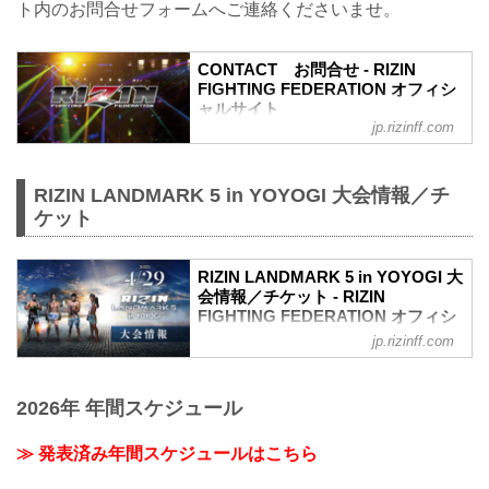
ト内のお問合せフォームへご連絡くださいませ。
①ファンクラブ先行（超強者→強者）/
RIZIN STREAM PASS先行
②先行販売（オフィシャルサイト先行・
CONTACT お問合せ - RIZIN
プレイガイド先行・番組・チラシ等 順不
FIGHTING FEDERATION オフィシ
同）
ャルサイト
③各プレイガイドの一般発売
jp.rizinff.com
RIZIN FIGHTING FEDERATION オフィシ
※予約流れや演出の変更などで前後する
ャルサイトへのお問い合わせはこちら -
場合があります。
格闘技イベント「RIZIN」（ライジン）と
※各選手販...
RIZIN LANDMARK 5 in YOYOGI 大会情報／チ
「RIZIN FIGHTING FEDERATION」（ラ
ケット
イジン ファイティング フェデレーショ
ン）の情報・加盟団体について発信して
いきます。
RIZIN LANDMARK 5 in YOYOGI 大
会情報／チケット - RIZIN
FIGHTING FEDERATION オフィシ
ャルサイト
jp.rizinff.com
【3/2更新】開催日変更のお知らせ
RIZIN LANDMARK 5 in YOYOGIの開催日
2026年 年間スケジュール
が以下に変更となりました。
変更前：4月30日（日）
変更後：4月29日（祝・土）
≫ 発表済み年間スケジュールはこちら
MOVIE
【Trailer】RIZIN LANDMARK 5 in