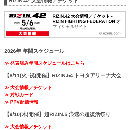
RIZIN.42 大会情報／チケット
「RIZIN FIGHTING FEDERATION」（ラ
イジン ファイティング フェデレーショ
ン）の情報・加盟団体について発信して
RIZIN.42 大会情報／チケット -
いきます。
RIZIN FIGHTING FEDERATION オ
フィシャルサイト
jp.rizinff.com
RIZIN.42 大会概要
開催日時
2023年5月6日（土）12:30開場（予定） /
2026年 年間スケジュール
14:00開始（予定）
※開場・開始時間は予定です。決定次第
RIZIN FFオフィシャルサイトにてご案内
≫ 発表済み年間スケジュールはこちら
します。
終了予定時間
【8/11(火･祝)開催】RIZIN.54 トヨタアリーナ大会
19:00〜20:00頃
※試合内容、イベント進行によって終了
≫ 大会情報／チケット
予定時間が前後することがありますので
≫ 対戦カード
ご了承ください。
会場
≫ PPV配信情報
東京有明アリーナ
東京臨海新交通ゆりかもめ「新豊洲」駅
【9/10(木)開催】超RIZIN.5 浪速の超復活祭り
徒歩約8分
東京臨海新交通ゆりかもめ「有明テニス
≫ 大会情報／チケット
の森」駅 徒歩約8分