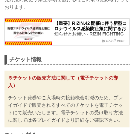
RIZIN MMAルール：5分3R（71.0kg）
おります。
ホベルト・サトシ・ソウザ vs. スパイ
ク・カーライル
伊澤星花 vs. 山本美憂
【重要】RIZIN.42 開催に伴う新型コ
RIZIN MMAルール：5分3R（49.0kg）
ロナウイルス感染防止策に関するお
伊澤星花...
知らせとお願い - RIZIN FIGHTING
FEDERATION オフィシャルサイト
jp.rizinff.com
※お願い※
チケットご購入前に、必ずご確認くださ
い。
チケット情報
RIZINではイベント開催に際し、日本スポ
ーツ協会が作成した「スポーツイベント
の再開に向けた感染拡大予防ガイドライ
※チケットの販売方法に関して（電子チケットの導
ン」に基づき、新型コロナウイルス感染
入）
防止の為のチケットの販売方法の変更や
入退場規制の実施、また禁止事項を設け
チケット発券やご入場時の接触機会削減のため、プレ
るなど、新たな取り組みを行いますので
ご案内いたします。
イガイドで販売されるすべてのチケットを電子チケッ
皆さまには大変ご不便をおかけいたしま
トにて販売いたします。電子チケットの受け取り方法
すが、安心してご来場・ご観戦いただけ
に関しては各プレイガイドより詳細をご確認下さい。
ますよう努めてまいりますので、何卒ご
理解とご協力のほどよろしくお願いいた
します。