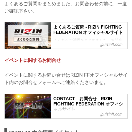
よくあるご質問をまとめました。お問合わせの前に、一度
ご確認下さい。
よくあるご質問 - RIZIN FIGHTING
FEDERATION オフィシャルサイト
よくあるご質問をまとめました。お問合
jp.rizinff.com
わせの前に、一度ご確認下さい。
チケットに関してよくあるご質問
Q.1 より良い席で観戦したいのですが、
イベントに関するお問合せ
どの先行でチケットを買うと一番良い席
で見れますか？
A. より良い席のご案内は、以下の順番と
イベントに関するお問い合せはRIZIN FFオフィシャルサイ
なります。
ト内のお問合せフォームへご連絡くださいませ。
①ファンクラブ先行（超強者→強者）/
RIZIN STREAM PASS先行
②先行販売（オフィシャルサイト先行・
CONTACT お問合せ - RIZIN
プレイガイド先行・番組・チラシ等 順不
FIGHTING FEDERATION オフィシ
同）
ャルサイト
③各プレイガイドの一般発売
jp.rizinff.com
RIZIN FIGHTING FEDERATION オフィシ
※予約流れや演出の変更などで前後する
ャルサイトへのお問い合わせはこちら -
場合があります。
格闘技イベント「RIZIN」（ライジン）と
※各選手販...