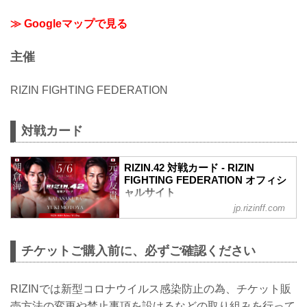
≫ Googleマップで見る
主催
RIZIN FIGHTING FEDERATION
対戦カード
RIZIN.42 対戦カード - RIZIN
FIGHTING FEDERATION オフィシ
ャルサイト
jp.rizinff.com
朝倉海 vs. 元谷友貴
RIZIN MMAルール：5分 3R（61.0kg）
朝倉海 vs. 元谷友貴
チケットご購入前に、必ずご確認ください
井上直樹 vs. フアン・アーチュレッタ
RIZIN MMAルール：5分3R（61.0kg）
井上直樹 vs. フアン・アーチュレッタ
RIZINでは新型コロナウイルス感染防止の為、チケット販
ホベルト・サトシ・ソウザ vs. スパイ
ク・カーライル
売方法の変更や禁止事項を設けるなどの取り組みを行って