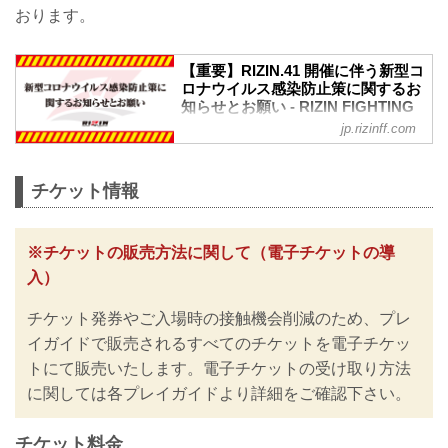
おります。
【重要】RIZIN.41 開催に伴う新型コ
ロナウイルス感染防止策に関するお
知らせとお願い - RIZIN FIGHTING
FEDERATION オフィシャルサイト
jp.rizinff.com
※お願い※
チケットご購入前に、必ずご確認くださ
い。
チケット情報
RIZINではイベント開催に際し、日本スポ
ーツ協会が作成した「スポーツイベント
の再開に向けた感染拡大予防ガイドライ
※チケットの販売方法に関して（電子チケットの導
ン」に基づき、新型コロナウイルス感染
入）
防止の為のチケットの販売方法の変更や
入退場規制の実施、また禁止事項を設け
チケット発券やご入場時の接触機会削減のため、プレ
るなど、新たな取り組みを行いますので
ご案内いたします。
イガイドで販売されるすべてのチケットを電子チケッ
皆さまには大変ご不便をおかけいたしま
トにて販売いたします。電子チケットの受け取り方法
すが、安心してご来場・ご観戦いただけ
に関しては各プレイガイドより詳細をご確認下さい。
ますよう努めてまいりますので、何卒ご
理解とご協力のほどよろしくお願いいた
します。
チケット料金