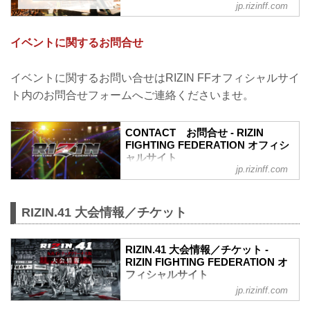
jp.rizinff.com
わせの前に、一度ご確認下さい。
チケットに関してよくあるご質問
Q.1 より良い席で観戦したいのですが、
イベントに関するお問合せ
どの先行でチケットを買うと一番良い席
で見れますか？
A. より良い席のご案内は、以下の順番と
イベントに関するお問い合せはRIZIN FFオフィシャルサイ
なります。
ト内のお問合せフォームへご連絡くださいませ。
①ファンクラブ先行（超強者→強者）/
RIZIN STREAM PASS先行
②先行販売（オフィシャルサイト先行・
CONTACT お問合せ - RIZIN
プレイガイド先行・番組・チラシ等 順不
FIGHTING FEDERATION オフィシ
同）
ャルサイト
③各プレイガイドの一般発売
jp.rizinff.com
RIZIN FIGHTING FEDERATION オフィシ
※予約流れや演出の変更などで前後する
ャルサイトへのお問い合わせはこちら -
場合があります。
格闘技イベント「RIZIN」（ライジン）と
※各選手販...
RIZIN.41 大会情報／チケット
「RIZIN FIGHTING FEDERATION」（ラ
イジン ファイティング フェデレーショ
ン）の情報・加盟団体について発信して
RIZIN.41 大会情報／チケット -
いきます。
RIZIN FIGHTING FEDERATION オ
フィシャルサイト
jp.rizinff.com
RIZIN.41 大会概要
開催日時