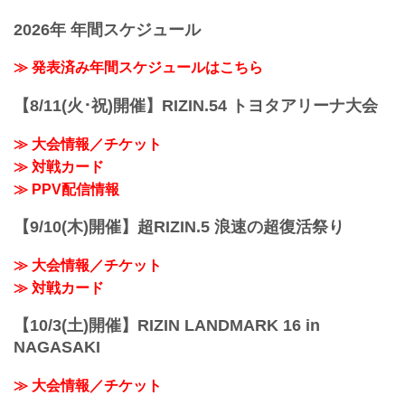
2023年4月1日（土）12:30開場（予定） /
2026年 年間スケジュール
14:00開始（予定）
※開場・開始時間は予定です。決定次第
RIZIN FFオフィシャルサイトにてご案内
≫ 発表済み年間スケジュールはこちら
します。
終了予定時間
【8/11(火･祝)開催】RIZIN.54 トヨタアリーナ大会
19:00〜20:00頃
※試合内容、イベント進行によって終了
≫ 大会情報／チケット
予定時間が前後することがありますので
≫ 対戦カード
ご了承ください。
会場
≫ PPV配信情報
丸善インテックアリーナ大阪（大阪市中
央体育館）
【9/10(木)開催】超RIZIN.5 浪速の超復活祭り
Osaka Metro中央線「朝潮橋」 2A出口す
ぐ
≫ 大会情報／チケット
アクセス | 丸善インテックアリーナ大阪
（大阪市中央...
≫ 対戦カード
【10/3(土)開催】RIZIN LANDMARK 16 in
NAGASAKI
≫ 大会情報／チケット