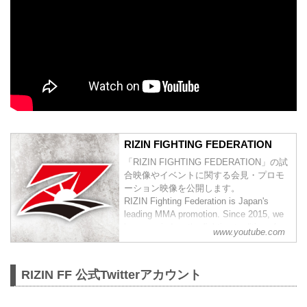
RIZIN FIGHTING FEDERATION
「RIZIN FIGHTING FEDERATION」の試
合映像やイベントに関する会見・プロモ
ーション映像を公開します。
RIZIN Fighting Federation is Japan's
leading MMA promotion. Since 2015, we
have carried on the fighting tradition of
www.youtube.com
previous world class MMA promotions
such as PRIDE and DREAM. Japan h...
RIZIN FF 公式Twitterアカウント