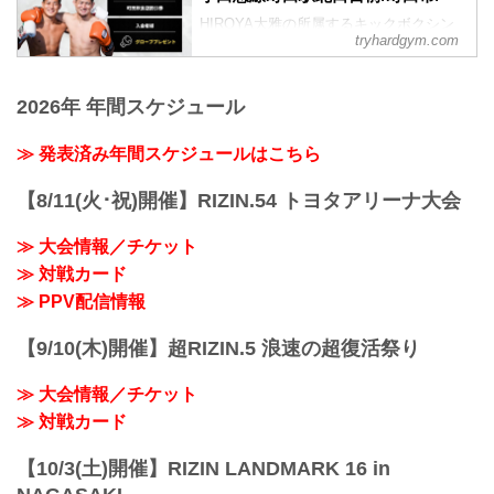
HIROYA大雅の所属するキックボクシン
tryhardgym.com
グジム。本格的な格闘技からフィットネ
スに対応した設備をご用意しています！
体験無料。【TRYHARDGYM】
2026年 年間スケジュール
≫ 発表済み年間スケジュールはこちら
【8/11(火･祝)開催】RIZIN.54 トヨタアリーナ大会
≫ 大会情報／チケット
≫ 対戦カード
≫ PPV配信情報
【9/10(木)開催】超RIZIN.5 浪速の超復活祭り
≫ 大会情報／チケット
≫ 対戦カード
【10/3(土)開催】RIZIN LANDMARK 16 in