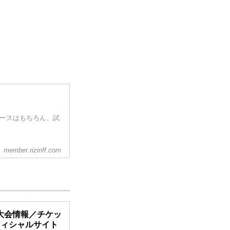
ュースはもちろん、試
member.rizinff.com
40 大会情報／チケッ
N オフィシャルサイト