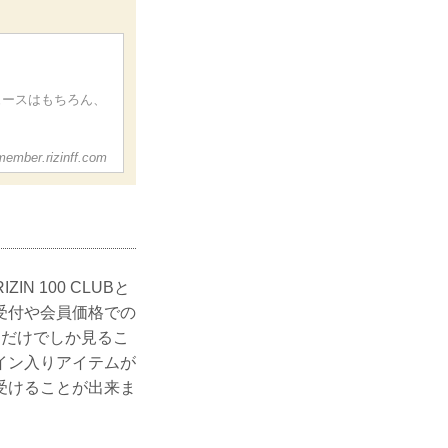
ュースはもちろん、
member.rizinff.com
N 100 CLUBと
受付や会員価格での
UBだけでしか見るこ
イン入りアイテムが
受けることが出来ま