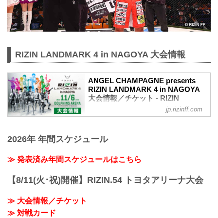
RIZIN LANDMARK 4 in NAGOYA 大会情報
ANGEL CHAMPAGNE presents
RIZIN LANDMARK 4 in NAGOYA
大会情報／チケット - RIZIN
FIGHTING FEDERATION オフィシ
jp.rizinff.com
ャルサイト
大会概要
名称
2026年 年間スケジュール
ANGEL CHAMPAGNE presents RIZIN
LANDMARK 4 in NAGOYA
≫ 発表済み年間スケジュールはこちら
日時
2022年11月6日（日） 12:30開場 / 14:00
【8/11(火･祝)開催】RIZIN.54 トヨタアリーナ大会
開始
※オープニングファイトは13:00開始
≫ 大会情報／チケット
終了予定時間
20:00〜21:00頃
≫ 対戦カード