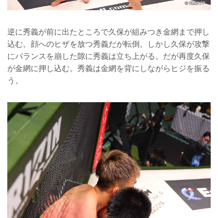
逆に秀義が前に出たところで久保が組みつき金網まで押し
込む。顔へのヒザを放つ秀義だが転倒。しかし久保が攻撃
にバランスを崩した隙に秀義は立ち上がる。だが再度久保
が金網に押し込む。秀義は金網を背にしながらヒジを振る
う。