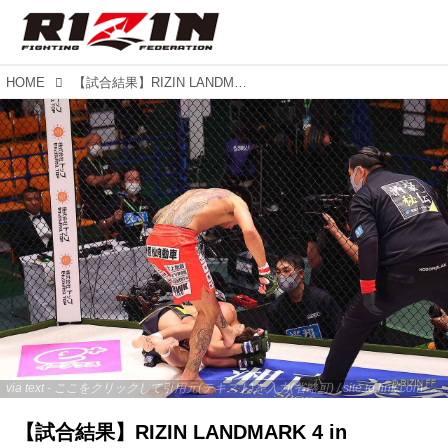
HOME
【試合結果】RIZIN LANDMARK 4 in NAGOYA OPENING FIGHT 第2試合／久保健太 vs. 秀義
via text - ここをクリックして引用元(テキスト)を入力(省略可) / site.to.link.com - ここをクリックして引用元を入力(省略可)
【試合結果】RIZIN LANDMARK 4 in