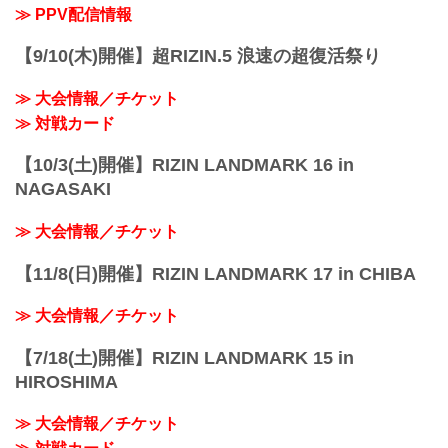
※試合内容、イベント進行によって終了
≫ PPV配信情報
予定時間が前後することがありますので
ご了承ください。
【9/10(木)開催】超RIZIN.5 浪速の超復活祭り
会場
ドルフィンズアリーナ（愛知県体育館）
≫ 大会情報／チケット
名古屋市営地下鉄名城線「市役所」駅 7
番出口より徒歩5分
≫ 対戦カード
JR・名鉄・近鉄共通「名古屋」駅...
【10/3(土)開催】RIZIN LANDMARK 16 in
NAGASAKI
≫ 大会情報／チケット
【11/8(日)開催】RIZIN LANDMARK 17 in CHIBA
≫ 大会情報／チケット
【7/18(土)開催】RIZIN LANDMARK 15 in
HIROSHIMA
≫ 大会情報／チケット