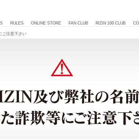
US
RULES
ONLINE STORE
FAN CLUB
RIZIN 100 CLUB
CO
等にご注意下さい