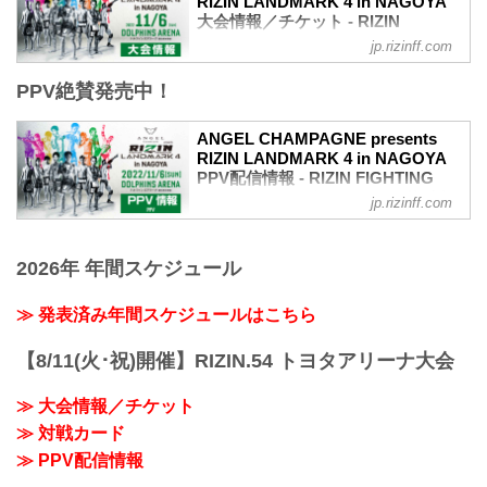
RIZIN LANDMARK 4 in NAGOYA
大会情報／チケット - RIZIN
FIGHTING FEDERATION オフィシ
jp.rizinff.com
ャルサイト
PPV絶賛発売中！
大会概要
名称
ANGEL CHAMPAGNE presents RIZIN
ANGEL CHAMPAGNE presents
LANDMARK 4 in NAGOYA
RIZIN LANDMARK 4 in NAGOYA
日時
PPV配信情報 - RIZIN FIGHTING
2022年11月6日（日） 12:30開場 / 14:00
FEDERATION オフィシャルサイト
jp.rizinff.com
開始
11月6日（日）ドルフィンズアリーナ（愛
※オープニングファイトは13:00開始
知県体育館）開催されるANGEL
終了予定時間
2026年 年間スケジュール
CHAMPAGNE presents RIZIN
20:00〜21:00頃
LANDMARK 4 in NAGOYAの各配信サー
※試合内容、イベント進行によって終了
ビスのPPV配信チケット情報をまとめた
≫ 発表済み年間スケジュールはこちら
予定時間が前後することがありますので
ぞ！
ご了承ください。
会場に来れない方はお好きな配信サービ
会場
【8/11(火･祝)開催】RIZIN.54 トヨタアリーナ大会
スで、ANGEL CHAMPAGNE presents
ドルフィンズアリーナ（愛知県体育館）
RIZIN LANDMARK 4 in NAGOYAを全試
名古屋市営地下鉄名城線「市役所」駅 7
≫ 大会情報／チケット
合リアルタイムで視聴しよう！
番出口より徒歩5分
≫ 対戦カード
PPV配信スケジュール一覧
JR・名鉄・近鉄共通「名古屋」駅...
配信日時 料金 配信媒体 アーカイブ
≫ PPV配信情報
期間 応援