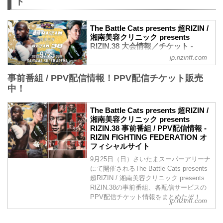
ト
The Battle Cats presents 超RIZIN /
湘南美容クリニック presents
RIZIN.38 大会情報／チケット -
RIZIN FIGHTING FEDERATION オ
jp.rizinff.com
フィシャルサイト
事前番組 / PPV配信情報！PPV配信チケット販売
大会概要
名称
中！
The Battle Cats presents 超RIZIN / 湘南
美容クリニック presents RIZIN.38
The Battle Cats presents 超RIZIN /
日時
湘南美容クリニック presents
2022年9月25日（日）10:30開場 / 12:00開
RIZIN.38 事前番組 / PPV配信情報 -
始
RIZIN FIGHTING FEDERATION オ
※RIZIN.38は超RIZIN終了後、1時間の休
フィシャルサイト
憩を挟んで開始いたします。尚15:00開始
9月25日（日）さいたまスーパーアリーナ
予定ですが、イベントの進行により前後
にて開催されるThe Battle Cats presents
する場合がございます。予めご了承くだ
超RIZIN / 湘南美容クリニック presents
さい。
RIZIN.38の事前番組、各配信サービスの
終了予定時間
PPV配信チケット情報をまとめたぞ！
20:00〜21:00頃
jp.rizinff.com
※試合内容、イベント進行によって終了
予定時間が前後することがありますので