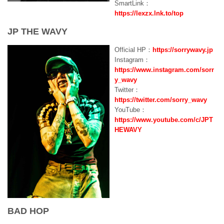
SmartLink：
https://lexzx.lnk.to/top
JP THE WAVY
Official HP：
https://sorrywavy.jp
Instagram：
https://www.instagram.com/sorr
y_wavy
Twitter：
https://twitter.com/sorry_wavy
YouTube：
https://www.youtube.com/c/JPT
HEWAVY
BAD HOP