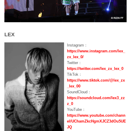
LEX
Instagram：
https://www.instagram.com/lex_
zx_lex_0/
Twitter：
https://twitter.com/lex_zx_lex_0
TikTok：
https://www.tiktok.com/@lex_zx
_lex_00
SoundCloud：
https://soundcloud.com/lex3_zz
z_0
YouTube：
https://www.youtube.com/chann
el/UChamZkcHgmXJCZ3dOu5UE
JQ