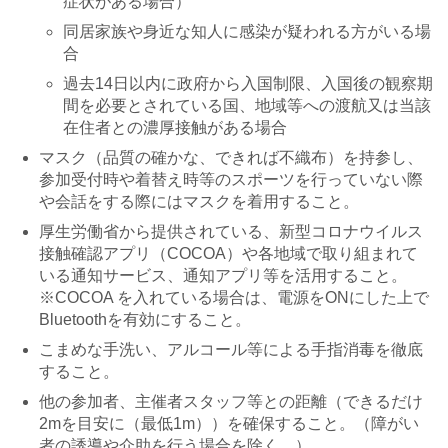
症状がある場合）
※収集した個人情報は、新型コロナウ
同居家族や身近な知人に感染が疑われる方がいる場
イルス感染者が発生した場合の感染経
路追跡のために利用し、...
合
過去14日以内に政府から入国制限、入国後の観察期
間を必要とされている国、地域等への渡航又は当該
在住者との濃厚接触がある場合
マスク（品質の確かな、できれば不織布）を持参し、
参加受付時や着替え時等のスポーツを行っていない際
や会話をする際にはマスクを着用すること。
厚生労働省から提供されている、新型コロナウイルス
接触確認アプリ（COCOA）や各地域で取り組まれて
いる通知サービス、通知アプリ等を活用すること。
※COCOA を入れている場合は、電源をONにした上で
Bluetoothを有効にすること。
こまめな手洗い、アルコール等による手指消毒を徹底
すること。
他の参加者、主催者スタッフ等との距離（できるだけ
2mを目安に（最低1m））を確保すること。（障がい
者の誘導や介助を行う場合を除く。）