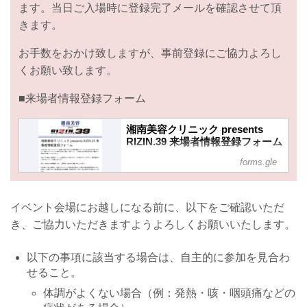
ます。当日ご入場時に登録完了メールを確認させて頂
きます。
お手数をおかけ致しますが、事前登録にご協力よろし
くお願い致します。
■来場者情報登録フォーム
湘南美容クリニック presents
RIZIN.39 来場者情報登録フォーム
10月23日（日）マリンメッセ福岡 Ａ館
forms.gle
で行われる湘南美容クリニック
presents RIZIN.39では、新型コロナウ
イルス感染拡大防止策の一環として、
イベント会場にお越しになる前に、以下をご確認いただ
ご来場のお客様全員の個人情報のご登
き、ご協力いただきますようよろしくお願いいたします。
録をお願いしております。
当日ご入場時に登録完了メールを確認
させて頂きます。お手数おかけします
以下の事項に該当する場合は、自主的に参加を見合わ
が、事前登録のご協力をよろしくお願
せること。
い致します。
安心・安全な大会開催のため、ご理解
体調がよくない場合（例：発熱・咳・咽頭痛などの
とご協力をお願い申し上げます。