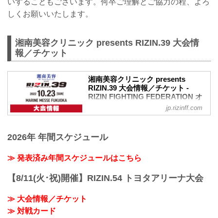
いすることもございます。何卒ご理解とご協力の程、よろ
しくお願いいたします。
湘南美容クリニック presents RIZIN.39 大会情
報／チケット
湘南美容クリニック presents
RIZIN.39 大会情報／チケット -
RIZIN FIGHTING FEDERATION オ
フィシャルサイト
jp.rizinff.com
大会概要
名称
2026年 年間スケジュール
湘南美容クリニック presents RIZIN.39
日時
2022年10月23日（日） 12:30開場（予
≫ 発表済み年間スケジュールはこちら
定）/ 14:00開始（予定）
※開場・開始時間は予定です。決定次第
【8/11(火･祝)開催】RIZIN.54 トヨタアリーナ大会
RIZIN FFオフィシャルサイトにてご案内
します。
≫ 大会情報／チケット
終了予定時間
≫ 対戦カード
20:00〜21:00頃