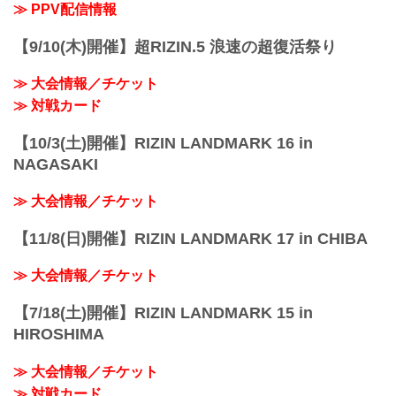
※試合内容、イベント進行によって終了
≫ PPV配信情報
予定時間が前後することがありますので
ご了承ください。
【9/10(木)開催】超RIZIN.5 浪速の超復活祭り
会場
マリンメッセ福岡 Ａ館
≫ 大会情報／チケット
福岡市地下鉄「呉服町」駅より徒歩15分
福岡市地下鉄「中洲川端」駅より徒歩18
≫ 対戦カード
分
福岡...
【10/3(土)開催】RIZIN LANDMARK 16 in
NAGASAKI
≫ 大会情報／チケット
【11/8(日)開催】RIZIN LANDMARK 17 in CHIBA
≫ 大会情報／チケット
【7/18(土)開催】RIZIN LANDMARK 15 in
HIROSHIMA
≫ 大会情報／チケット
≫ 対戦カード