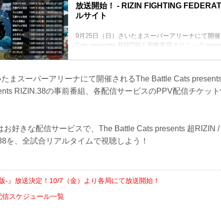
放送開始！ - RIZIN FIGHTING FEDER
ルサイト
9月25日（日）さいたまスーパーアリーナにて開催された
Cats presents 超RIZIN / 湘南美容クリニック prese
が『超RIZIN -完全版-』として放送されることが
放送されるテレビ局、放送日時は以下の通りだ！
超RIZIN -完全版- 放送スケジュール一覧
スーパーアリーナにて開催されるThe Battle Cats presents 
放送日 放送時間 放送局 URL
sents RIZIN.38の事前番組、各配信サービスのPPV配信チケ
10/7(金) 19:00~20:00 テレビ神奈川
10/8(土) 20:00~21:00 TOKYO MX
1...
な配信サービスで、The Battle Cats presents 超RIZI
RIZIN.38を、全試合リアルタイムで視聴しよう！
完全版-』放送決定！10/7（金）より各局にて放送開始！
PV配信スケジュール一覧