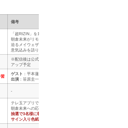
備考
「超RIZIN」を1週間後に控えた
朝倉未来がリモート生出演！
迫るメイウェザーとの決戦に向けて
意気込みを語ります。
※配信後は公式YouTubeチャンネルに
アップ予定
ゲスト
：平本蓮
番習
出演
：笹原圭一、ジャン斉藤、鈴木芳彦
-
テレ玉アプリでは番組放送にあわせて、
朝倉未来への応援メッセージを募集中！
抽選で3名様に朝倉未来の
サイン入り色紙をプレゼント！