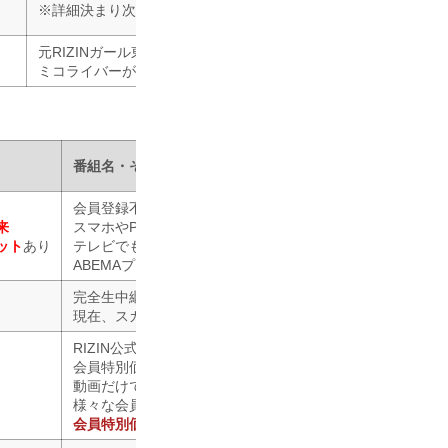
※詳細決まり次第追加
元RIZINガール東海林里咲と
ミコライバーが舞台裏を随時リポート！
番組名・その他
会員登録不要
来
スマホやPCでかんたん決済
ット
あり
テレビでも視聴OK
ABEMAプレミアム限定！最大20％OFFでお得に楽しめる！
完全生中継でお届け!高画質&大画面で見るならスカパー！
現在、スカパー！で「
RIZINで逢いましょう
」 絶賛放送中
RIZIN公式定額制動画配信サービス
会員特別価格でライブ配信をお得に楽しむことができます
動画だけでなく大会観戦チケットの先行受付など
様々な会員サービスを提供！
会員特別価格でライブ配信をお得に楽しむことができます