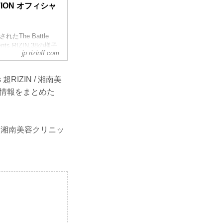
ATION オフィシャ
The Battle
nts RIZIN.38の様子
jp.rizinff.com
決定したぞ！
超RIZIN / 湘南美
ット情報をまとめた
N / 湘南美容クリニッ