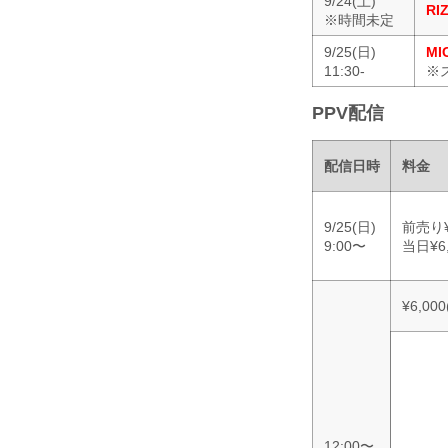
9/24(土)
RI
※時間未定
9/25(日)
M
11:30-
※
PPV配信
配信日時
料金
9/25(日)
前売り¥
9:00〜
当日¥6,
¥6,00
12:00〜