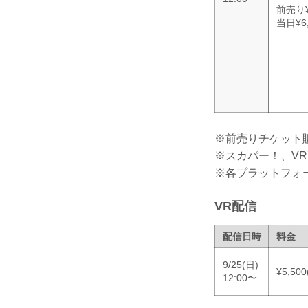
前売り¥
当日¥6,
※前売りチケット販売
※スカパー！、V
※各プラットフォ
VR配信
配信日時
料金
9/25(日)
¥5,50
12:00〜