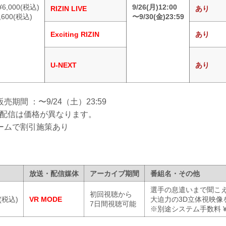
6,000(税込)
9/26(月)12:00
RIZIN LIVE
あり
600(税込)
〜9/30(金)23:59
Exciting RIZIN
あり
U-NEXT
あり
期間 ：〜9/24（土）23:59
R配信は価格が異なります。
ームで割引施策あり
放送・配信媒体
アーカイブ期間
番組名・その他
選手の息遣いまで聞こ
初回視聴から
0(税込)
VR MODE
大迫力の3D立体視映像
7日間視聴可能
※別途システム手数料 ¥3