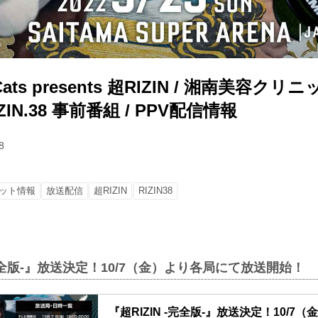
e Cats presents 超RIZIN / 湘南美容クリ
RIZIN.38 事前番組 / PPV配信情報
8
ット情報
放送配信
超RIZIN
RIZIN38
-完全版-』放送決定！10/7（金）より各局にて放送開始！
『超RIZIN -完全版-』放送決定！10/7