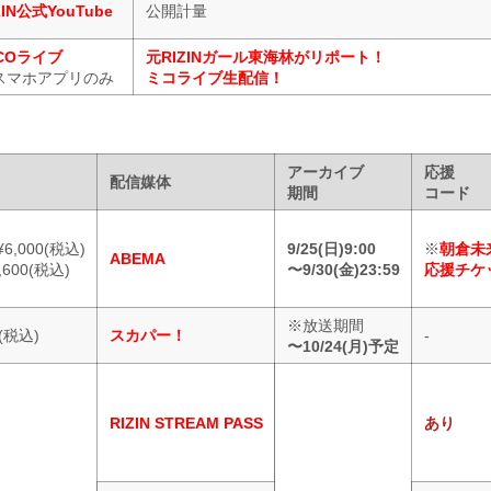
ZIN公式YouTube
公開計量
ICOライブ
元RIZINガール東海林がリポート！
スマホアプリのみ
ミコライブ生配信！
アーカイブ
応援
配信媒体
期間
コード
6,000(税込)
9/25(日)9:00
※
朝倉未
ABEMA
600(税込)
〜9/30(金)23:59
応援チケ
※放送期間
0(税込)
スカパー！
-
〜10/24(月)予定
RIZIN STREAM PASS
あり