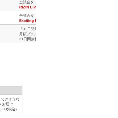
全試合をリアルタイム生配信！
RIZIN LIVE公式Twitter
による問合わせ対応
全試合をリアルタイム生配信！
Exciting RIZIN 公式お問い合わせフォーム
による問い合わ
「31日間無料トライアル」に登録すると
月額プラン（2,189円/税込）を
31日間無料で体験することが出来る！
えてきそうな
をお届け！
30(税込)