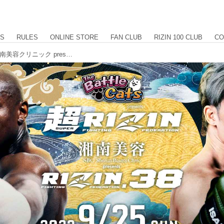
US
RULES
ONLINE STORE
FAN CLUB
RIZIN 100 CLUB
CO
The Battle Cats presents 超RIZIN / 湘南美容クリニック presents RIZIN.38 事前番組 / PPV配信情報