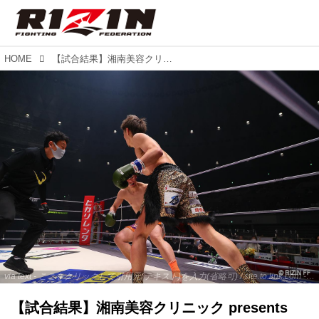
HOME
【試合結果】湘南美容クリニック presents RIZIN.34 OPENING FIGHT／佐藤亮 vs. 駿
via text - ここをクリックして引用元(テキスト)を入力(省略可) / site.to.link.com - ここをクリックして引用元を入力(省略可)
【試合結果】湘南美容クリニック presents