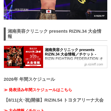
湘南美容クリニック presents RIZIN.34 大会情
報
湘南美容クリニック presents
RIZIN.34 大会情報／チケット -
RIZIN FIGHTING FEDERATION オ
フィシャルサイト
jp.rizinff.com
MOVIE
【Trailer】湘南美容クリニック presents
2026年 年間スケジュール
RIZIN.34
youtu.be
大会概要
≫ 発表済み年間スケジュールはこちら
名称
湘南美容クリニック presents RIZIN.34
【8/11(火･祝)開催】RIZIN.54 トヨタアリーナ大会
日時
2022年3月20日（日）11:30開場 / 13:00開
≫ 大会情報／チケット