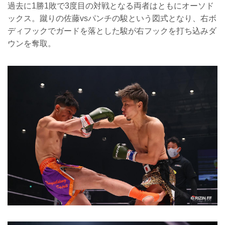
過去に1勝1敗で3度目の対戦となる両者はともにオーソド
ックス。蹴りの佐藤vsパンチの駿という図式となり、右ボ
ディフックでガードを落とした駿が右フックを打ち込みダ
ウンを奪取。