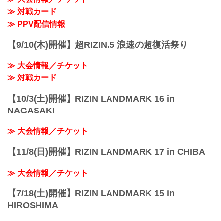
始
≫ 対戦カード
※オープニングファイトは12:30開始予定
※当初の予定時間から開場 / 開始時間が
≫ PPV配信情報
変更となりましたのでご注意ください。
終了予定時間
【9/10(木)開催】超RIZIN.5 浪速の超復活祭り
19:00〜20:00頃
※試合内容、イベント進行によって終了
≫ 大会情報／チケット
予定時間が前後することがありますので
ご了承ください...
≫ 対戦カード
【10/3(土)開催】RIZIN LANDMARK 16 in
NAGASAKI
≫ 大会情報／チケット
【11/8(日)開催】RIZIN LANDMARK 17 in CHIBA
≫ 大会情報／チケット
【7/18(土)開催】RIZIN LANDMARK 15 in
HIROSHIMA