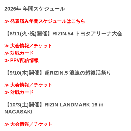
名称
2026年 年間スケジュール
湘南美容クリニック presents RIZIN.34
日時
2022年3月20日（日）12:30開場（予定）/
≫ 発表済み年間スケジュールはこちら
14:00開始（予定）
※開場・開始時間は予定です。決定次第
【8/11(火･祝)開催】RIZIN.54 トヨタアリーナ大会
RIZIN FFオフィシャルサイトにてご案内
します。
≫ 大会情報／チケット
終了予定時間
≫ 対戦カード
19:00〜20:00頃
※試合内容、イベント進行によって終了
≫ PPV配信情報
予定時間が前後することがありますので
ご了承ください。
【9/10(木)開催】超RIZIN.5 浪速の超復活祭り
会場
丸善インテックアリーナ大阪（大阪市中
≫ 大会情報／チケット
央体育館）
Osaka Metro中央線「朝潮橋」 2A出口す
≫ 対戦カード
ぐ
アクセス |...
【10/3(土)開催】RIZIN LANDMARK 16 in
NAGASAKI
≫ 大会情報／チケット