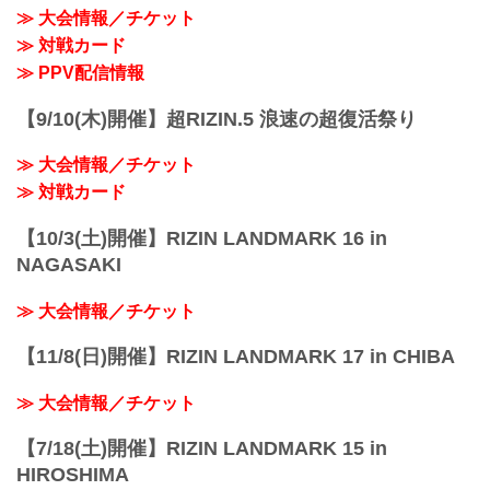
RIZIN FFオフィシャルサイトにてご案内
≫ 大会情報／チケット
します。
≫ 対戦カード
終了予定時間
19:00〜20:00頃
≫ PPV配信情報
※試合内容、イベント進行によって終了
予定時間が前後することがありますので
【9/10(木)開催】超RIZIN.5 浪速の超復活祭り
ご了承ください。
会場
≫ 大会情報／チケット
エコパアリーナ（静岡アリーナ）ECOPA
ARENA
≫ 対戦カード
JR東海道本線「愛野駅」駅から徒歩...
【10/3(土)開催】RIZIN LANDMARK 16 in
NAGASAKI
≫ 大会情報／チケット
【11/8(日)開催】RIZIN LANDMARK 17 in CHIBA
≫ 大会情報／チケット
【7/18(土)開催】RIZIN LANDMARK 15 in
HIROSHIMA