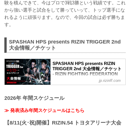
験を積んできて、今はプロで3戦3勝という戦績です。これ
から強い選手と試合をして勝っていって、トップ選手にな
れるように頑張ります。なので、今回の試合は必ず勝ちま
す。
SPASHAN HPS presents RIZIN TRIGGER 2nd
大会情報／チケット
SPASHAN HPS presents RIZIN
TRIGGER 2nd 大会情報／チケット
- RIZIN FIGHTING FEDERATION
オフィシャルサイト
jp.rizinff.com
大会概要
名称
2026年 年間スケジュール
SPASHAN HPS presents RIZIN
TRIGGER 2nd
日時
≫ 発表済み年間スケジュールはこちら
2022年2月23日（祝・水）12:30開場（予
定）/ 14:00開始（予定）
【8/11(火･祝)開催】RIZIN.54 トヨタアリーナ大会
※開場・開始時間は予定です。決定次第