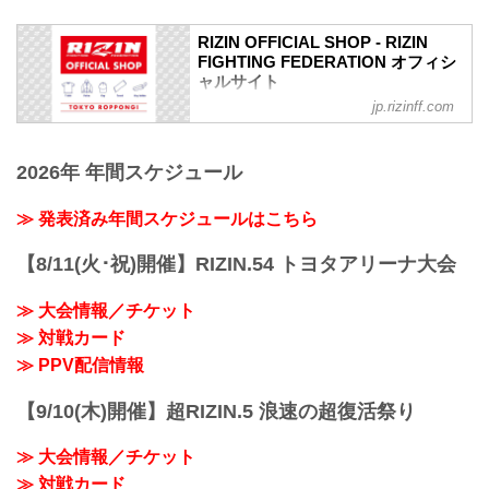
RIZIN OFFICIAL SHOP - RIZIN
FIGHTING FEDERATION オフィシ
ャルサイト
jp.rizinff.com
RIZIN FFオフィシャルショップが東京の
六本木にオープン！！
SHOPでは会場で販売しているオフィシ
2026年 年間スケジュール
ャルグッズはもちろん、SHOP限定の商
品も販売されるぞ.
さらに、RIZINで活躍する選手がゲストで
≫ 発表済み年間スケジュールはこちら
登場する事もあるので、ぜひ一度は足を
運んでみよう！
【8/11(火･祝)開催】RIZIN.54 トヨタアリーナ大会
2021年-2022年 年末年始の営業について
Yogibo presents RIZIN.33 開催の為、年
≫ 大会情報／チケット
末年始は以下の日程でお休みをいただき
≫ 対戦カード
ます。
ご迷惑をおかけしますが、よろしくお願
≫ PPV配信情報
い致します
休業日
【9/10(木)開催】超RIZIN.5 浪速の超復活祭り
12月27日（月）〜12月3...
≫ 大会情報／チケット
≫ 対戦カード