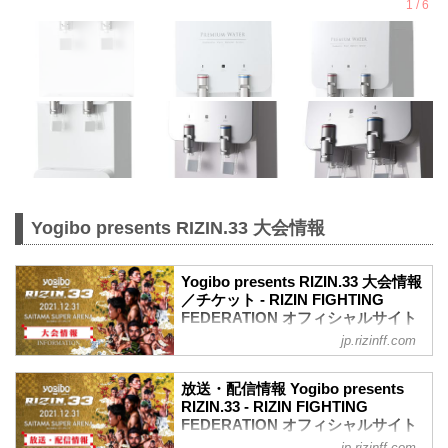
Yogibo presents RIZIN.33 大会情報
Yogibo presents RIZIN.33 大会情報
／チケット - RIZIN FIGHTING
FEDERATION オフィシャルサイト
jp.rizinff.com
【12/29更新】お知らせ
ワクチン接種記録や陰性証明書などは、
現状は必要ありません。
放送・配信情報 Yogibo presents
大会概要
RIZIN.33 - RIZIN FIGHTING
名称
FEDERATION オフィシャルサイト
Yogibo presents RIZIN.33
jp.rizinff.com