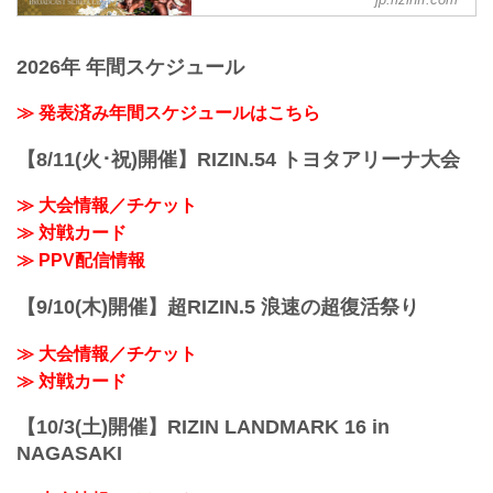
12月31日（金）さいたまスーパーアリー
日時
ナで開催されるYogibo presents RIZIN.33
2021年12月31日（金）11:30開場 / 13:30
の放送・配信情報をまとめたぞ！
開始
2026年 年間スケジュール
会場に行けない方は、Exciting RIZIN、
終了予定時間
RIZIN LIVEまたはスカパー！で、2021年
22:30～23:00
を締めくくる格闘技の祭典 RIZIN.33を全
≫ 発表済み年間スケジュールはこちら
※試合内容、イベント進行によって終了
試合リアルタイムで視聴しよう！
予定時間が前後することがありますので
放送・配信スケジュール一覧
【8/11(火･祝)開催】RIZIN.54 トヨタアリーナ大会
ご了承ください。
事前番組
会場
日付 時間 放送・配信媒体 番組名・その
さいたまスーパーアリーナ
≫ 大会情報／チケット
他
JR京浜東北線・JR上野東京ライン（宇都
≫ 対戦カード
12/20（月） 20:30〜 RIZIN FF公式
宮線・高崎線）「さいたま新都心」駅か
YouTube RIZIN TV 〜大晦日勝敗予...
≫ PPV配信情報
ら徒歩3分
JR埼京線「北与野」駅...
【9/10(木)開催】超RIZIN.5 浪速の超復活祭り
≫ 大会情報／チケット
≫ 対戦カード
【10/3(土)開催】RIZIN LANDMARK 16 in
NAGASAKI