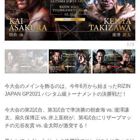
今大会のメインを飾るのは、今年6月から始まったRIZIN
JAPAN GP2021 バンタム級トーナメントの決勝戦だ！
今大会の第2試合、第3試合で準決勝の朝倉海 vs. 瀧澤謙
太、扇久保博正 vs. 井上直樹が、第4試合にリザーブマッ
チの元谷友貴 vs. 金太郎が激突する！