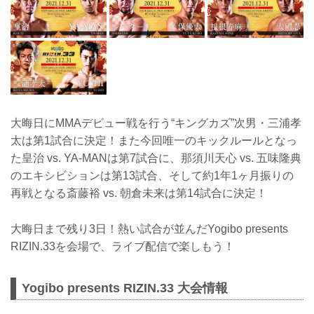
大晦日にMMAデビュー戦を行う“キングカズ”次男・三浦孝
太は第1試合に決定！また今回唯一のキックルールとなっ
た皇治 vs. YA-MANは第7試合に、那須川天心 vs. 五味隆典
のエキシビションは第13試合、そして約1年1ヶ月振りの
再戦となる斎藤裕 vs. 朝倉未来は第14試合に決定！
大晦日まで残り3日！熱い試合が並んだYogibo presents
RIZIN.33を会場で、ライブ配信で楽しもう！
Yogibo presents RIZIN.33 大会情報