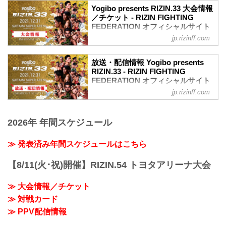
Yogibo presents RIZIN.33 大会情報
／チケット - RIZIN FIGHTING
FEDERATION オフィシャルサイト
jp.rizinff.com
大会概要
名称
Yogibo presents RIZIN.33
放送・配信情報 Yogibo presents
日時
RIZIN.33 - RIZIN FIGHTING
2021年12月31日（金）11:30開場 / 13:30
FEDERATION オフィシャルサイト
開始
jp.rizinff.com
12月31日（金）さいたまスーパーアリー
終了予定時間
ナで開催されるYogibo presents RIZIN.33
22:30～23:00
の放送・配信情報をまとめたぞ！
※試合内容、イベント進行によって終了
2026年 年間スケジュール
会場に行けない方は、Exciting RIZIN、
予定時間が前後することがありますので
RIZIN LIVEまたはスカパー！で、2021年
ご了承ください。
を締めくくる格闘技の祭典 RIZIN.33を全
≫ 発表済み年間スケジュールはこちら
会場
試合リアルタイムで視聴しよう！
さいたまスーパーアリーナ
放送・配信スケジュール一覧
【8/11(火･祝)開催】RIZIN.54 トヨタアリーナ大会
JR京浜東北線・JR上野東京ライン（宇都
事前番組
宮線・高崎線）「さいたま新都心」駅か
日付 時間 放送・配信媒体 番組名・その
ら徒歩3分
≫ 大会情報／チケット
他
JR埼京線「北与野」駅から徒歩7分
≫ 対戦カード
12/20（月） 20:30〜 RIZIN FF公式
たまアリ△タウン ー キテ、ミテ、ジッカ
YouTube RIZIN TV 〜大晦日勝敗予...
≫ PPV配信情報
ン
「たまアリ△タウン」のサイトで...