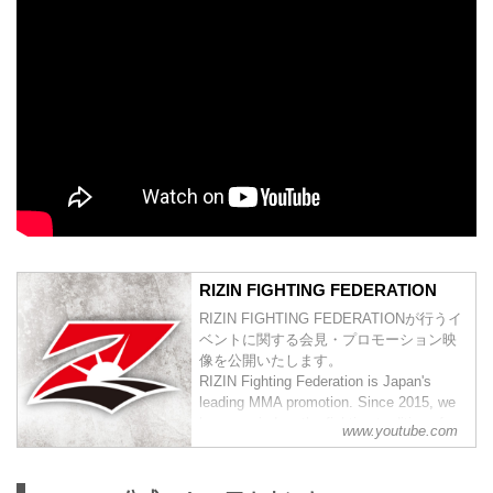
RIZIN FIGHTING FEDERATION
RIZIN FIGHTING FEDERATIONが行うイ
ベントに関する会見・プロモーション映
像を公開いたします。
RIZIN Fighting Federation is Japan's
leading MMA promotion. Since 2015, we
have carried on the fighting tradition of
www.youtube.com
previous world class MMA promotions
such as PRIDE and DREAM. Japan
hold...