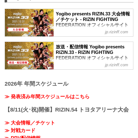
Yogibo presents RIZIN.33 大会情報
／チケット - RIZIN FIGHTING
FEDERATION オフィシャルサイト
jp.rizinff.com
大会概要
名称
Yogibo presents RIZIN.33
放送・配信情報 Yogibo presents
日時
RIZIN.33 - RIZIN FIGHTING
2021年12月31日（金）12:00開場（予
FEDERATION オフィシャルサイト
定）/ 14:00開始（予定）
jp.rizinff.com
12月31日（金）さいたまスーパーアリー
※開場・開始時間は予定です。決定次第
ナで開催されるYogibo presents RIZIN.33
RIZIN FFオフィシャルサイトにてご案内
の放送・配信情報をまとめたぞ！
します。
2026年 年間スケジュール
会場に行けない方は、Exciting RIZIN、
終了予定時間
RIZIN LIVEまたはスカパー！で、2021年
22:30～23:00
を締めくくる格闘技の祭典 RIZIN.33を全
≫ 発表済み年間スケジュールはこちら
※試合内容、イベント進行によって終了
試合リアルタイムで視聴しよう！
予定時間が前後することがありますので
放送・配信スケジュール一覧
【8/11(火･祝)開催】RIZIN.54 トヨタアリーナ大会
ご了承ください。
事前番組
会場
日付 時間 放送・配信媒体 番組名・その
さいたまスーパーアリーナ
≫ 大会情報／チケット
他
JR京浜東北線・JR上野東京ライン（宇都
≫ 対戦カード
12/26（日） 16:50〜17:25 フジテレビ系
宮線・高崎線）「さいたま新都心」駅か
列 大晦日はRIZIN 直前SP