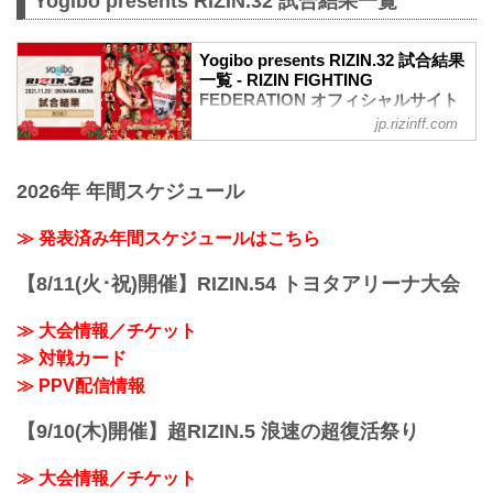
Yogibo presents RIZIN.32 試合結果一覧
Yogibo presents RIZIN.32 試合結果
一覧 - RIZIN FIGHTING
FEDERATION オフィシャルサイト
jp.rizinff.com
第13試合／スペシャルワンマッチ RENA
vs. 山本美憂
RIZIN 女子MMAルール：5分
2026年 年間スケジュール
3R（50.0kg）
（WIN）RENA vs. 山本美憂（LOSE）
2R 3分35秒 TKO（レフェリーストップ：
≫ 発表済み年間スケジュールはこちら
グラウンドパンチ）
≫ 試合結果詳細
【8/11(火･祝)開催】RIZIN.54 トヨタアリーナ大会
第12試合／スペシャルワンマッチ 皇治
vs. 祖根寿麻
≫ 大会情報／チケット
RIZIN キックボクシングルール：3分
≫ 対戦カード
3R（62.0kg）
（WIN）皇治 vs. 祖根寿麻（LOSE）
≫ PPV配信情報
3R 判定 （3-0）
≫ 試合結果詳細
【9/10(木)開催】超RIZIN.5 浪速の超復活祭り
第11試合／スペシャルワンマッ...
≫ 大会情報／チケット