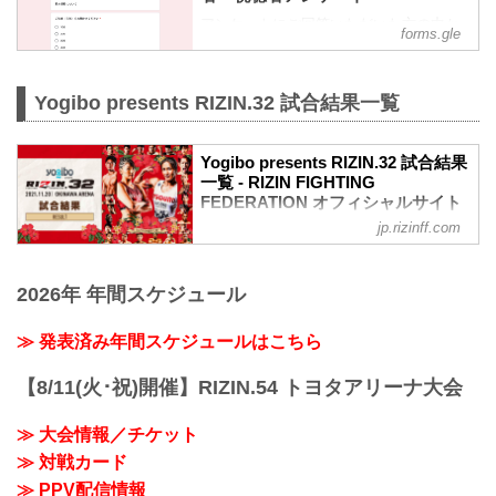
アンケートにご回答いただいた方の中か
forms.gle
ら抽選で、『出場選手サイン入りポスタ
ー』を3名様にプレゼントいたします！
回答締切：2021年11月29日（月）12:00
Yogibo presents RIZIN.32 試合結果一覧
まで
Yogibo presents RIZIN.32 試合結果
一覧 - RIZIN FIGHTING
FEDERATION オフィシャルサイト
jp.rizinff.com
第13試合／スペシャルワンマッチ RENA
vs. 山本美憂
RIZIN 女子MMAルール：5分
2026年 年間スケジュール
3R（50.0kg）
（WIN）RENA vs. 山本美憂（LOSE）
2R 3分35秒 TKO（レフェリーストップ：
≫ 発表済み年間スケジュールはこちら
グラウンドパンチ）
≫ 試合結果詳細
【8/11(火･祝)開催】RIZIN.54 トヨタアリーナ大会
第12試合／スペシャルワンマッチ 皇治
vs. 祖根寿麻
≫ 大会情報／チケット
RIZIN キックボクシングルール：3分
≫ 対戦カード
3R（62.0kg）
（WIN）皇治 vs. 祖根寿麻（LOSE）
≫ PPV配信情報