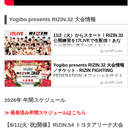
Yogibo presents RIZIN.32 大会情報
11/2（火）からスタート！RIZIN.32
公開練習を17LIVEで生配信！あな
たの質問に選手が答える？！ -
jp.rizinff.com
RIZIN FIGHTING FEDERATION オ
フィシャルサイト
11月20日（土）沖縄アリーナで開催され
Yogibo presents RIZIN.32 大会情報
るYogibo presents RIZIN.32の、出場選手
／チケット - RIZIN FIGHTING
たちの公開練習を17LIVEで生配信するこ
FEDERATION オフィシャルサイト
とが決定したぞ！
jp.rizinff.com
MOVIE
公開練習の様子はRIZIN FF 公式アカウン
／
トから生配信され、選手への質疑応答も
Yogibo presents #RIZIN32�
行われる予定だ！選手へ質疑の際に、ラ
2026年 年間スケジュール
＼
イブ配信中に寄せられたコメントを選手
�：11.20(土) 14:00開始(予定)
に質問することも…！？
�：沖縄アリーナ
≫ 発表済み年間スケジュールはこちら
大会を間近に控えた選手たちの練習風
�：
景、質疑応答の様子を是非ライブ配信で
�チケット一般発売 10/31(日)~
【8/11(火･祝)開催】RIZIN.54 トヨタアリーナ大会
チェックしよう！
pic.twitter.com/pq0DaikQpC
スケジュール更新情報