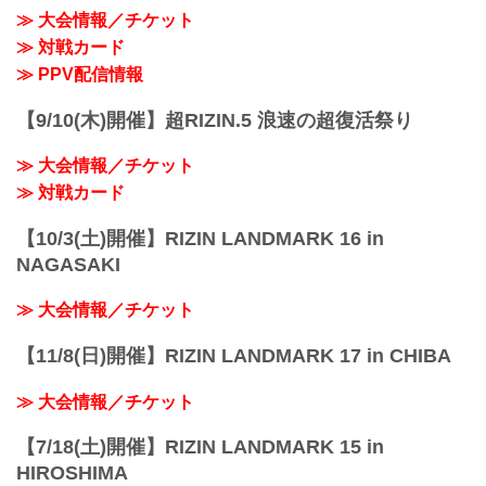
— RIZIN FF OFFICIAL (@rizin_PR)
11/3更新
≫ 大会情報／チケット
October 29, 2021
以下の公開練習スケジュールが追...
≫ 対戦カード
大会概要
名称
≫ PPV配信情報
Yogibo presents RIZIN.32
日時
【9/10(木)開催】超RIZIN.5 浪速の超復活祭り
2021年11月20日（土）12:30開場 / 14:00
開始
≫ 大会情報／チケット
※開場・開始時間は予定で...
≫ 対戦カード
【10/3(土)開催】RIZIN LANDMARK 16 in
NAGASAKI
≫ 大会情報／チケット
【11/8(日)開催】RIZIN LANDMARK 17 in CHIBA
≫ 大会情報／チケット
【7/18(土)開催】RIZIN LANDMARK 15 in
HIROSHIMA