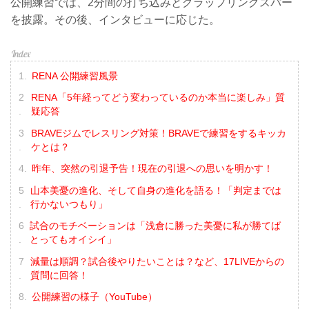
公開練習では、2分間の打ち込みとグラップリングスパー
を披露。その後、インタビューに応じた。
RENA 公開練習風景
RENA「5年経ってどう変わっているのか本当に楽しみ」質
疑応答
BRAVEジムでレスリング対策！BRAVEで練習をするキッカ
ケとは？
昨年、突然の引退予告！現在の引退への思いを明かす！
山本美憂の進化、そして自身の進化を語る！「判定までは
行かないつもり」
試合のモチベーションは「浅倉に勝った美憂に私が勝てば
とってもオイシイ」
減量は順調？試合後やりたいことは？など、17LIVEからの
質問に回答！
公開練習の様子（YouTube）