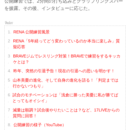
公開練習では、2分間の打ち込みとグラップリングスパー
を披露。その後、インタビューに応じた。
RENA 公開練習風景
RENA「5年経ってどう変わっているのか本当に楽しみ」質
疑応答
BRAVEジムでレスリング対策！BRAVEで練習をするキッカ
ケとは？
昨年、突然の引退予告！現在の引退への思いを明かす！
山本美憂の進化、そして自身の進化を語る！「判定までは
行かないつもり」
試合のモチベーションは「浅倉に勝った美憂に私が勝てば
とってもオイシイ」
減量は順調？試合後やりたいことは？など、17LIVEからの
質問に回答！
公開練習の様子（YouTube）