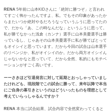
RENA
5年前に山本KIDさんに「絶対に勝つぞ」と言われ
てすごく怖かったんですよ、私。でもその印象があったか
らまたいつか絶対やるだろうなっていうふうに思ってたの
で、だから「あ、この時なんだな」というふうに思って。
私が勝てなかった浅倉（カンナ）選手に山本美憂選手は勝
っているし、じゃあその山本美憂選手に私が勝てばとって
もオイシイと思っています。だから今回の試合は山本選手
のリベンジか、私がオイシイのか。だから両方オイシイん
じゃないかなと思っていて、だから全然、私的にもモチベ
ーションがすごく高いです。
ーーさきほど引退発言に対して延期とおっしゃっていまし
たけれども、現段階でこの試合に勝って、来年以降で本当
にご自身の幕引きというのはどういったものを理想として
考えていらっしゃるんですか？
RENA
本当に試合結果、試合内容で全然変わってくると