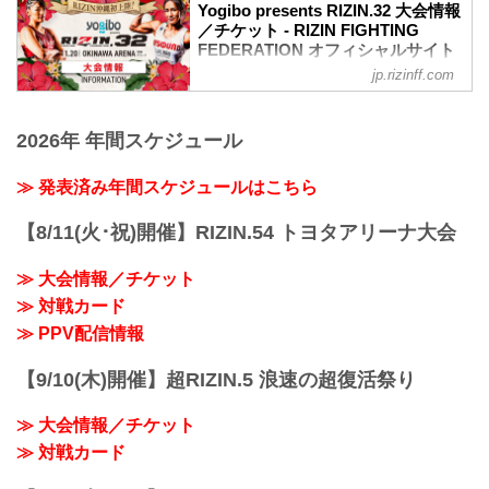
11月20日（土）沖縄アリーナで開催され
Yogibo presents RIZIN.32 大会情報
るYogibo presents RIZIN.32の、出場選手
／チケット - RIZIN FIGHTING
たちの公開練習を17LIVEで生配信するこ
FEDERATION オフィシャルサイト
とが決定したぞ！
jp.rizinff.com
MOVIE
公開練習の様子はRIZIN FF 公式アカウン
／
トから生配信され、選手への質疑応答も
Yogibo presents #RIZIN32�
行われる予定だ！選手へ質疑の際に、ラ
2026年 年間スケジュール
＼
イブ配信中に寄せられたコメントを選手
�：11.20(土) 14:00開始(予定)
に質問することも…！？
�：沖縄アリーナ
≫ 発表済み年間スケジュールはこちら
大会を間近に控えた選手たちの練習風
�：
景、質疑応答の様子を是非ライブ配信で
�チケット一般発売 10/31(日)~
【8/11(火･祝)開催】RIZIN.54 トヨタアリーナ大会
チェックしよう！
pic.twitter.com/pq0DaikQpC
スケジュール更新情報
— RIZIN FF OFFICIAL (@rizin_PR)
11/3更新
≫ 大会情報／チケット
October 29, 2021
以下の公開練習スケジュールが追...
≫ 対戦カード
大会概要
名称
≫ PPV配信情報
Yogibo presents RIZIN.32
日時
【9/10(木)開催】超RIZIN.5 浪速の超復活祭り
2021年11月20日（土）12:30開場 / 14:00
開始
≫ 大会情報／チケット
※開場・開始時間は予定で...
≫ 対戦カード