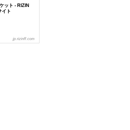
ケット - RIZIN
ルサイト
jp.rizinff.com
が前後することがあ
652771477258!3d35.