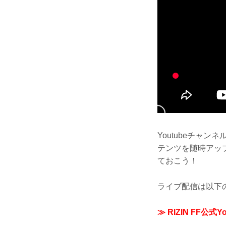
Youtubeチャ
テンツを随時アッ
ておこう！
ライブ配信は以下
≫ RIZIN FF公