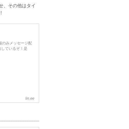
らせ、その他はタイ
！
情報のみメッセージ配
信しているぞ！是
lin.ee