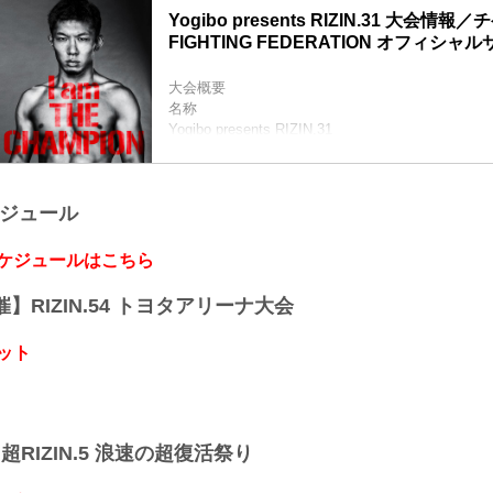
Yogibo presents RIZIN.31 大会情報／チ
FIGHTING FEDERATION オフィシャ
大会概要
名称
Yogibo presents RIZIN.31
日時
2021年10月24日（日）12:30開場 / 14:00開始
終了予定時間
ケジュール
19:00〜20:00頃
※試合内容、イベント進行によって終了予定時間
りますのでご了承ください。
スケジュールはこちら
会場
ぴあアリーナMM
開催】RIZIN.54 トヨタアリーナ大会
≫ Googleマップで見る
!1m18!1m12!1m3!1d3249.958551664571!2d139.62
ット
455820549909475!2m3!1f0!2f...
】超RIZIN.5 浪速の超復活祭り