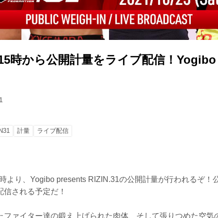
）15時から公開計量をライブ配信！Yogibo pr
1
N31
計量
ライブ配信
時より、Yogibo presents RIZIN.31の公開計量が行われる
ブ配信される予定だ！
たファイター達の鍛え上げられた肉体、そして張りつめた空気