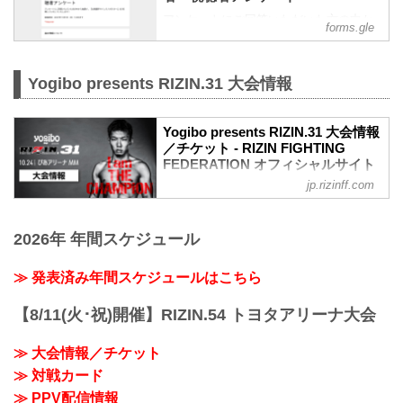
アンケートにご回答いただいた方の中か
forms.gle
ら抽選で、『出場選手サイン入りポスタ
ー』を3名様にプレゼントいたします！
回答締切：2021年11月1日（月）12:00ま
Yogibo presents RIZIN.31 大会情報
で
Yogibo presents RIZIN.31 大会情報
／チケット - RIZIN FIGHTING
FEDERATION オフィシャルサイト
jp.rizinff.com
大会概要
名称
Yogibo presents RIZIN.31
2026年 年間スケジュール
日時
2021年10月24日（日）12:30開場 / 14:00
開始
≫ 発表済み年間スケジュールはこちら
終了予定時間
19:00〜20:00頃
【8/11(火･祝)開催】RIZIN.54 トヨタアリーナ大会
※試合内容、イベント進行によって終了
予定時間が前後することがありますので
≫ 大会情報／チケット
ご了承ください。
≫ 対戦カード
会場
ぴあアリーナMM
≫ PPV配信情報