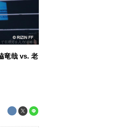
リックして引用元を入力(省略可)
脇竜哉 vs. 老