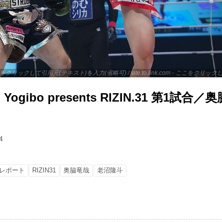
 - ここをクリックして引用元(テキスト)を入力(省略可) / site.to.link.com - ここをク
gibo presents RIZIN.31 第1試合／奥
4
レポート
RIZIN31
奥脇竜哉
老沼隆斗