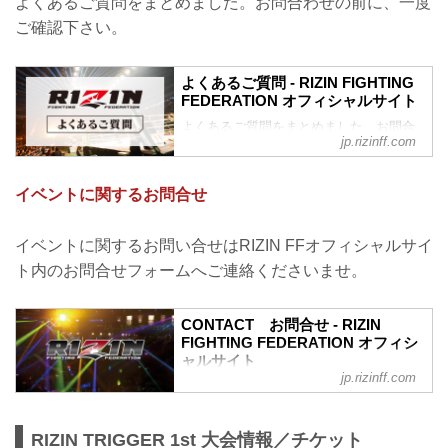
よくあるご質問をまとめました。お問合わせの前に、一度
ご確認下さい。
よくあるご質問 - RIZIN FIGHTING
FEDERATION オフィシャルサイト
よくあるご質問をまとめました。お問合
jp.rizinff.com
わせの前に、一度ご確認下さい。
10/2（土）+WEED presents RIZIN
LANDMARK vol.1に関してのお問い合わ
イベントに関するお問合せ
せ
10月2日（土）に行われた+WEED
presents RIZIN LANDMARK vol.1におい
イベントに関するお問い合せはRIZIN FFオフィシャルサイ
て、ウェブサイトへのアクセス集中によ
ト内のお問合せフォームへご連絡くださいませ。
り、開演開始が1時間遅れたこと、お客
様・選手の皆様に多大なるご迷惑をおか
けいたしましたこと、深くお詫び申し上
CONTACT お問合せ - RIZIN
げます。
FIGHTING FEDERATION オフィシ
この件に関しての【U-NEXT RIZIN
ャルサイト
LANDMARK専...
jp.rizinff.com
RIZIN FIGHTING FEDERATION オフィシ
ャルサイトへのお問い合わせはこちら -
格闘技イベント「RIZIN」（ライジン）と
RIZIN TRIGGER 1st 大会情報／チケット
「RIZIN FIGHTING FEDERATION」（ラ