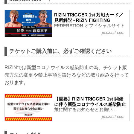
RIZIN TRIGGER 1st 対戦カード／
見所解説 - RIZIN FIGHTING
FEDERATION オフィシャルサイト
jp.rizinff.com
スペシャルワンマッチ／昇侍 vs. 萩原京
平
RIZIN MMAルール：5分 3R（66.0kg）
チケットご購入前に、必ずご確認ください
昇侍 vs. 萩原京平
RIZIN TRIGGER 1st 大会情報
RIZIN TRIGGER 1st 大会情報／チケット
RIZINでは新型コロナウイルス感染防止の為、チケット販
- RIZIN FIGHTING FEDERATION オフィ
シャルサイト
売方法の変更や禁止事項を設けるなどの取り組みを行って
RIZIN TRIGGERとは
おります。
「TRIGGER（トリガー）」＝ 引き金を
引く／きっかけとなる／作動させる
ここから何かが始まる、新しいスターが
【重要】RIZIN TRIGGER 1st 開催
誕生する、という思いが込められた
に伴う新型コロナウイルス感染防止
「RIZIN T...
策に関するお知らせとお願い -
RIZIN FIGHTING FEDERATION オ
jp.rizinff.com
フィシャルサイト
※お願い※
チケットご購入前に、必ずご確認くださ