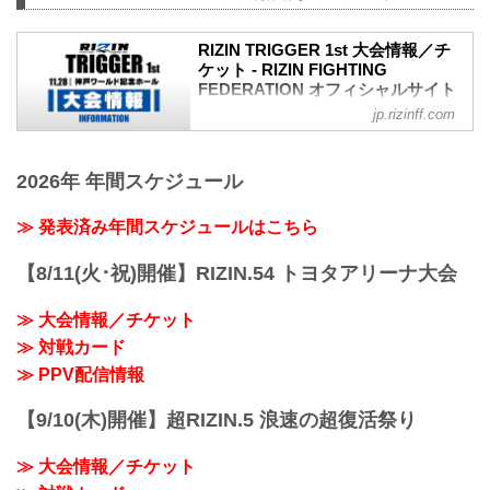
イジン ファイティング フェデレーショ
ン）の情報・加盟団体について発信して
RIZIN TRIGGER 1st 大会情報／チ
いきます。
ケット - RIZIN FIGHTING
FEDERATION オフィシャルサイト
jp.rizinff.com
RIZIN TRIGGERとは
「TRIGGER（トリガー）」＝ 引き金を
引く／きっかけとなる／作動させる
2026年 年間スケジュール
ここから何かが始まる、新しいスターが
誕生する、という思いが込められた
「RIZIN TRIGGER」。
≫ 発表済み年間スケジュールはこちら
『再生・回帰、発掘・育成、地域活性』
をテーマに、主要都市を中心に開催して
【8/11(火･祝)開催】RIZIN.54 トヨタアリーナ大会
いる通常のナンバーシリーズやRIZIN
LANDMARKとは異なり、この「RIZIN
≫ 大会情報／チケット
TRIGGER」は今後、国内のあらゆる場所
≫ 対戦カード
で開催を予定。その地域の選手を発掘す
ることや、ナンバーシリーズやRIZIN
≫ PPV配信情報
LAND...
【9/10(木)開催】超RIZIN.5 浪速の超復活祭り
≫ 大会情報／チケット