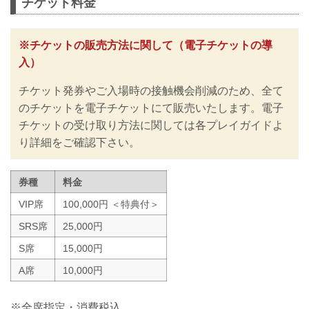
チケット料金
い。
RIZINではイベント開催に際し、日本スポ
ーツ協会が作成した「スポーツイベント
※チケットの販売方法に関して（電子チケットの導
の再開に向けた感染拡大予防ガイドライ
入）
ン」に基づき、新型コロナウイルス感染
防止の為のチケットの販売方法の変更や
チケット発券やご入場時の接触機会削減のため、全て
入退場規制の実施、また禁止事項を設け
るなど、新たな取り組みを行いますので
のチケットを電子チケットにて販売いたします。電子
ご案内いたします。
チケットの受け取り方法に関しては各プレイガイドよ
皆さまには大変ご不便をおかけいたしま
り詳細をご確認下さい。
すが、安心してご来場・ご観戦いただけ
ますよう努めてまいりますので、何卒ご
理解とご協力のほどよろしくお願いいた
券種
料金
します。
※なおこ...
VIP席
100,000円 ＜特典付＞
SRS席
25,000円
S席
15,000円
A席
10,000円
※全席指定・消費税込