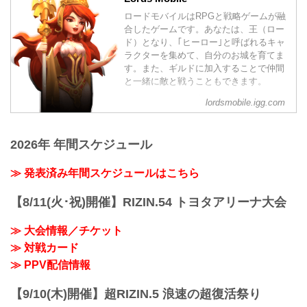
ロードモバイルはRPGと戦略ゲームが融
合したゲームです。あなたは、王（ロー
ド）となり、｢ヒーロー｣と呼ばれるキャ
ラクターを集めて、自分のお城を育てま
す。また、ギルドに加入することで仲間
と一緒に敵と戦うこともできます。
好きなヒーローを育てて、冒険を進めて
lordsmobile.igg.com
いく｢RPG｣的な楽しみと、他のプレイヤ
ーと戦う｢戦略ゲーム｣的な楽しみが同時
に味わえるゲームです！
2026年 年間スケジュール
≫ 発表済み年間スケジュールはこちら
【8/11(火･祝)開催】RIZIN.54 トヨタアリーナ大会
≫ 大会情報／チケット
≫ 対戦カード
≫ PPV配信情報
【9/10(木)開催】超RIZIN.5 浪速の超復活祭り