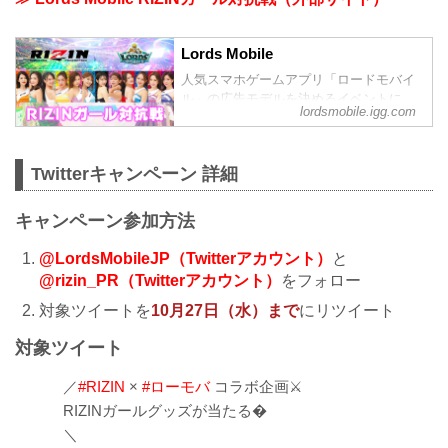
Lords Mobile
人気スマホゲームアプリ「ロードモバイ
ル」の広告モデルを決めるイベントに
lordsmobile.igg.com
RIZINガール12名が参戦！ギルド共闘で優
勝したチームはロードモバイルのトラッ
ク広告に出演！推しのギルドに入って、
Twitterキャンペーン 詳細
仲間と協力して勝利を掴み取れ！あなた
の活躍次第で、推しの優勝が決まる！?
キャンペーン参加方法
@LordsMobileJP（Twitterアカウント）
と
@rizin_PR（Twitterアカウント）
をフォロー
対象ツイートを
10月27日（水）まで
にリツイート
対象ツイート
／
#RIZIN
×
#ローモバ
コラボ企画⚔️
RIZINガールグッズが当たる�
＼