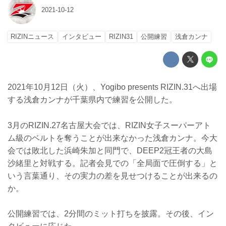
2021-10-12
RIZINニュース
インタビュー
RIZIN31
公開練習
浅倉カンナ
2021年10月12日（火）、Yogibo presents RIZIN.31へ出場
する浅倉カンナが千葉県内で練習を公開した。
3月のRIZIN.27名古屋大会では、RIZIN女子スーパーアト
ム級のベルトを奪うことが出来なかった浅倉カンナ。今大
会では敗北した浜崎朱加と同門で、DEEP2冠王者の大島
沙緒里と対戦する。記者会見での「全局面で圧倒する」と
いう言葉通り、その実力の差を見せつけることが出来るの
か。
公開練習では、2分間のミット打ちを披露。その後、イン