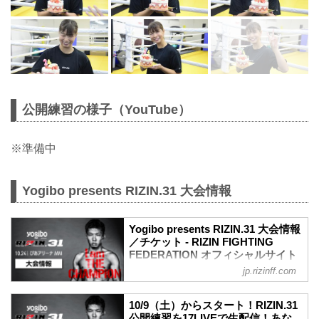
公開練習の様子（YouTube）
※準備中
Yogibo presents RIZIN.31 大会情報
Yogibo presents RIZIN.31 大会情報
／チケット - RIZIN FIGHTING
FEDERATION オフィシャルサイト
jp.rizinff.com
大会概要
名称
Yogibo presents RIZIN.31
10/9（土）からスタート！RIZIN.31
日時
公開練習を17LIVEで生配信！あな