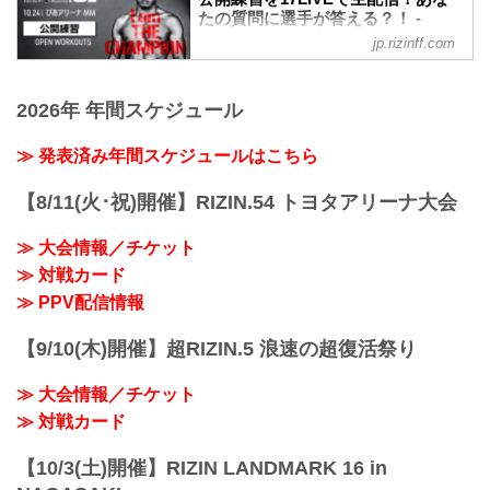
2021年10月24日（日）12:30開場 / 14:00
たの質問に選手が答える？！ -
開始
RIZIN FIGHTING FEDERATION オ
jp.rizinff.com
終了予定時間
フィシャルサイト
19:00〜20:00頃
10月24日（日）に横浜のぴあアリーナ
※試合内容、イベント進行によって終了
MMにて開催されるYogibo presents
2026年 年間スケジュール
予定時間が前後することがありますので
RIZIN.31の、出場選手たちの公開練習を
ご了承ください。
17LIVEで生配信することが決定したぞ！
≫ 発表済み年間スケジュールはこちら
会場
公開練習の様子はRIZIN FF 公式アカウン
ぴあアリーナMM
トから生配信され、選手への質疑応答も
【8/11(火･祝)開催】RIZIN.54 トヨタアリーナ大会
≫ Googleマップで見る
行われる予定だ！選手へ質疑の際に、ラ
!1m18!1m12!1m3!1d3249.958551664571!
イブ配信中に寄せられたコメントを選手
2d139.62652771477258!3d35.4558205499
≫ 大会情報／チケット
に質問することも…！？
09475!2m3!1f0!2f...
大会を間近に控えた選手たちの練習風
≫ 対戦カード
景、質疑応答の様子を是非ライブ配信で
≫ PPV配信情報
チェックしよう！
スケジュール更新情報
【9/10(木)開催】超RIZIN.5 浪速の超復活祭り
10/9更新
以下の公開練習ス...
≫ 大会情報／チケット
≫ 対戦カード
【10/3(土)開催】RIZIN LANDMARK 16 in