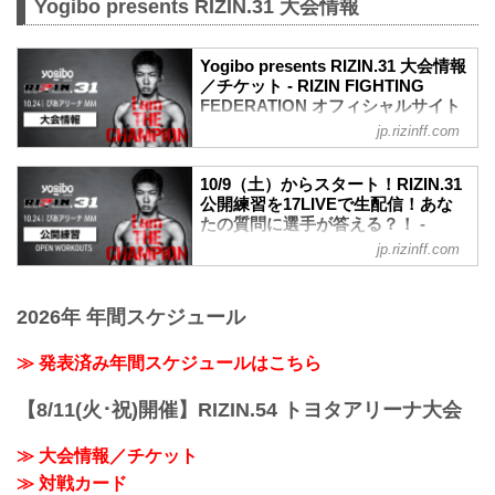
Yogibo presents RIZIN.31 大会情報
Yogibo presents RIZIN.31 大会情報
／チケット - RIZIN FIGHTING
FEDERATION オフィシャルサイト
jp.rizinff.com
大会概要
名称
Yogibo presents RIZIN.31
10/9（土）からスタート！RIZIN.31
日時
公開練習を17LIVEで生配信！あな
2021年10月24日（日）12:30開場 / 14:00
たの質問に選手が答える？！ -
開始
RIZIN FIGHTING FEDERATION オ
jp.rizinff.com
終了予定時間
フィシャルサイト
19:00〜20:00頃
10月24日（日）に横浜のぴあアリーナ
※試合内容、イベント進行によって終了
MMにて開催されるYogibo presents
2026年 年間スケジュール
予定時間が前後することがありますので
RIZIN.31の、出場選手たちの公開練習を
ご了承ください。
17LIVEで生配信することが決定したぞ！
≫ 発表済み年間スケジュールはこちら
会場
公開練習の様子はRIZIN FF 公式アカウン
ぴあアリーナMM
トから生配信され、選手への質疑応答も
【8/11(火･祝)開催】RIZIN.54 トヨタアリーナ大会
≫ Googleマップで見る
行われる予定だ！選手へ質疑の際に、ラ
!1m18!1m12!1m3!1d3249.958551664571!
イブ配信中に寄せられたコメントを選手
2d139.62652771477258!3d35.4558205499
≫ 大会情報／チケット
に質問することも…！？
09475!2m3!1f0!2f...
大会を間近に控えた選手たちの練習風
≫ 対戦カード