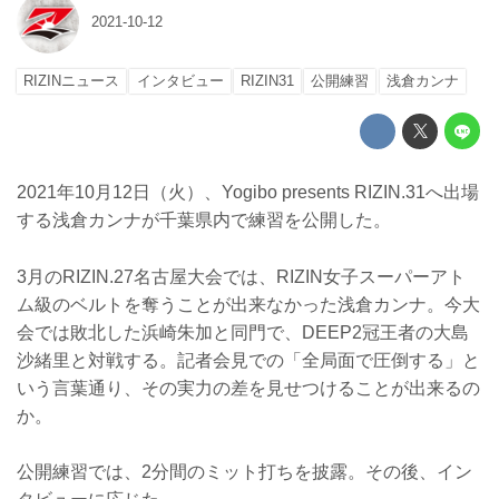
2021-10-12
RIZINニュース
インタビュー
RIZIN31
公開練習
浅倉カンナ
2021年10月12日（火）、Yogibo presents RIZIN.31へ出場
する浅倉カンナが千葉県内で練習を公開した。
3月のRIZIN.27名古屋大会では、RIZIN女子スーパーアト
ム級のベルトを奪うことが出来なかった浅倉カンナ。今大
会では敗北した浜崎朱加と同門で、DEEP2冠王者の大島
沙緒里と対戦する。記者会見での「全局面で圧倒する」と
いう言葉通り、その実力の差を見せつけることが出来るの
か。
公開練習では、2分間のミット打ちを披露。その後、イン