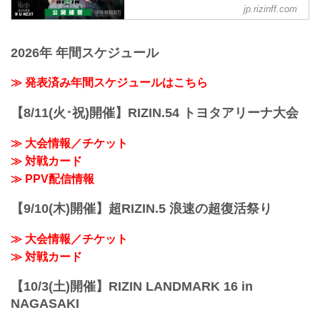
youtu.be
- RIZIN FIGHTING FEDERATION
jp.rizinff.com
大会概要
オフィシャルサイト
名称
10月2日（土）に開催される+WEED
+WEED presents RIZIN LANDMARK
presents RIZIN LANDMARK vol.1の、出
2026年 年間スケジュール
vol.1
場選手による公開練習が実施されるぞ！
日時
公開練習は随時YouTubeにアップ！大会
≫ 発表済み年間スケジュールはこちら
2021年10月2日（土）18:30開場 / 19:00開
を間近に控えた選手たちの練習風景を是
始
非チェックしよう！
主催
【8/11(火･祝)開催】RIZIN.54 トヨタアリーナ大会
+WEED presents RIZIN LANDMARK
RIZIN FIGHTING FEDERATION
vol.1 対戦カード別 配信スケジュール
冠協賛
≫ 大会情報／チケット
朝倉未来 9月27日（月）
+WEED
今年6月の東京ドーム大会メインイベント
≫ 対戦カード
≫ +WEED（外部サイト）
で、初の一本負けを喫した朝倉未来。今
≫ PPV配信情報
対戦カード
回は再起戦にしてRIZIN新機軸のメインカ
jp.rizinff.com
ードに...
+WEED presents RI...
【9/10(木)開催】超RIZIN.5 浪速の超復活祭り
≫ 大会情報／チケット
≫ 対戦カード
【10/3(土)開催】RIZIN LANDMARK 16 in
NAGASAKI