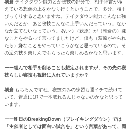
朝倉
テイクダウン能力とか寝技の部分で、相手陣営が考
えている想像の上をかなり行くということで、多分、相手
びっくりすると思いますね。テイクダウン能力こんなに強
いんだとか、あと寝技こんなに上手いんだっていう。なか
なか立てないなっていう。あいつ（萩原）が（朝倉の）嫌
なことをやるって言ってましたけど、僕も（萩原がやられ
たら）嫌なことをやっていこうかなと思っているので。そ
の辺の技を楽しんでもらったら楽しめるかなと思います。
ーー組んで相手を削ることも想定されますが、その先の寝
技らしい寝技も視野に入れていますか？
朝倉
もちろんですね。寝技のみの練習も週イチで続けて
いて、普通に1Rで一本取れるんじゃないのかなと思って
います。
ーー昨日のBreakingDown（ブレイキングダウン）では
「主催者としては面白い試合を」という言葉があって、両