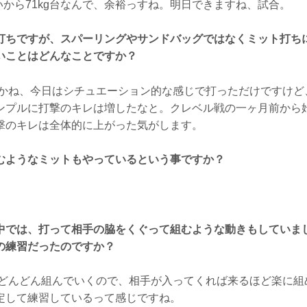
いから71kg台なんで、余裕っすね。明日できますね、試合。
打ちですが、スパーリングやサンドバッグではなくミット打ち
いことはどんなことですか？
かね、今日はシチュエーション的な感じで打っただけですけど
ンプルに打撃のキレは増したなと。クレベル戦の一ヶ月前から
撃のキレは全体的に上がった気がします。
むようなミットもやっているという事ですか？
中では、打って相手の脇をくぐって組むような動きもしていま
の練習だったのですか？
どんどん組んでいくので、相手が入ってくれば来るほど楽に組
定して練習しているって感じですね。