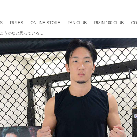
US
RULES
ONLINE STORE
FAN CLUB
RIZIN 100 CLUB
CO
朝倉「僕も萩原に嫌なことをやっていこうかなと思っている」+WEED presents RIZIN LANDMARK vol.1 公開練習