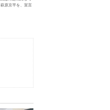
つ萩原京平を、宣言