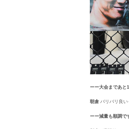
ーー大会まであと
朝倉
バリバリ良い
ーー減量も順調で