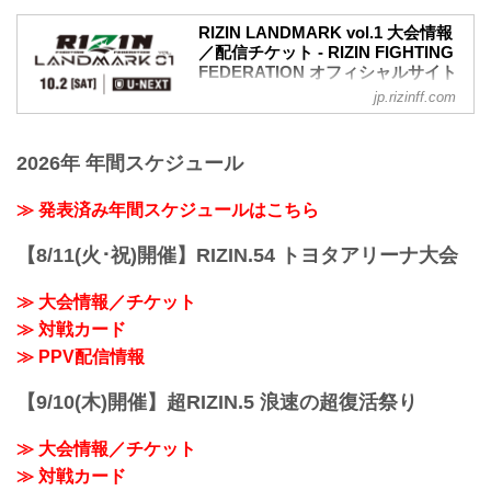
終了予定時間
決定！
20:00頃
RIZIN LANDMARK vol.1 大会情報
公開練習の様子はRIZIN FF イチナナ公式
※試合内容、イベント進行によって終了
／配信チケット - RIZIN FIGHTING
アカウントから生配信され、選手への質
予定時間が前後することがありますので
FEDERATION オフィシャルサイト
疑応答も行われる予定だ！選手へ質疑の
ご了承ください。
jp.rizinff.com
大会概要
際に、ライブ配信中に寄せられたコメン
会場
名称
トを選手に質問することも…！？
さいたまスーパーアリーナ
RIZIN LANDMARK vol.1
大会を間近に控えた選手たちの練習風
JR京浜東北線・JR上野東京ライン（宇都
2026年 年間スケジュール
日時
景、質疑応答の様子を是非ライブ配信で
宮線・高崎線）「さいた...
2021年10月2日（土）19:00開始（予定）
チェックしよう！
※開始時間は予定です。決定次第RIZIN
スケジュール更新情報
≫ 発表済み年間スケジュールはこちら
FFオフィシャルサイトにてご案内しま
9/8更新
す。
以下の公開練習スケジュールが追加され
【8/11(火･祝)開催】RIZIN.54 トヨタアリーナ大会
主催
ま...
RIZIN FIGHTING FEDERATION
≫ 大会情報／チケット
対戦カード
≫ 対戦カード
RIZIN LANDMARK vol.1 対戦カード -
RIZIN FIGHTING FEDERATION オフィシ
≫ PPV配信情報
ャルサイト
スペシャルワンマッチ／朝倉未来 vs. 萩
【9/10(木)開催】超RIZIN.5 浪速の超復活祭り
原京平
RIZIN MMAルール：5分 3R（68.0...
≫ 大会情報／チケット
≫ 対戦カード