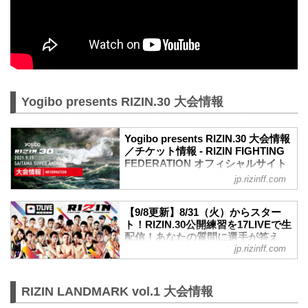
Yogibo presents RIZIN.30 大会情報
Yogibo presents RIZIN.30 大会情報
／チケット情報 - RIZIN FIGHTING
FEDERATION オフィシャルサイト
jp.rizinff.com
MOVIE
Yogibo presents RIZIN.30 in SAITAMA
SUPER ARENA | Trailer
【9/8更新】8/31（火）からスター
youtu.be
ト！RIZIN.30公開練習を17LIVEで生
大会概要
配信！あなたの質問に選手が答え
名称
jp.rizinff.com
る？！ - RIZIN FIGHTING
Yogibo presents RIZIN.30
FEDERATION オフィシャルサイト
日時
さいたまスーパーアリーナで開催される
2021年9月19日（日）12:30開場 / 14:00開
RIZIN LANDMARK vol.1 大会情報
Yogibo presents RIZIN.30出場選手たちの
始
公開練習を、17LIVEで生配信することが