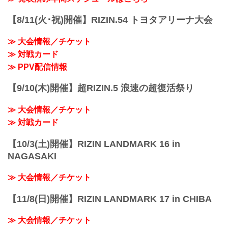
FFオフィシャルサイトにてご案内しま
9/8更新
す。
以下の公開練習スケジュールが追加され
【8/11(火･祝)開催】RIZIN.54 トヨタアリーナ大会
主催
ま...
RIZIN FIGHTING FEDERATION
≫ 大会情報／チケット
対戦カード
≫ 対戦カード
RIZIN LANDMARK vol.1 対戦カード -
RIZIN FIGHTING FEDERATION オフィシ
≫ PPV配信情報
ャルサイト
スペシャルワンマッチ／朝倉未来 vs. 萩
【9/10(木)開催】超RIZIN.5 浪速の超復活祭り
原京平
RIZIN MMAルール：5分 3R（68.0...
≫ 大会情報／チケット
≫ 対戦カード
【10/3(土)開催】RIZIN LANDMARK 16 in
NAGASAKI
≫ 大会情報／チケット
【11/8(日)開催】RIZIN LANDMARK 17 in CHIBA
≫ 大会情報／チケット