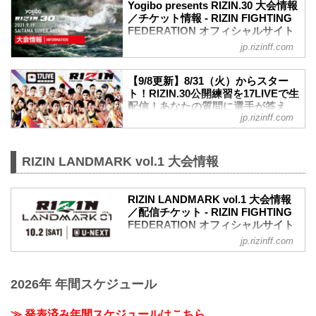
Yogibo presents RIZIN.30 大会情報
／チケット情報 - RIZIN FIGHTING
FEDERATION オフィシャルサイト
jp.rizinff.com
MOVIE
Yogibo presents RIZIN.30 in SAITAMA
SUPER ARENA | Trailer
【9/8更新】8/31（火）からスター
youtu.be
ト！RIZIN.30公開練習を17LIVEで生
大会概要
配信！あなたの質問に選手が答え
名称
jp.rizinff.com
る？！ - RIZIN FIGHTING
Yogibo presents RIZIN.30
FEDERATION オフィシャルサイト
日時
さいたまスーパーアリーナで開催される
2021年9月19日（日）12:30開場 / 14:00開
RIZIN LANDMARK vol.1 大会情報
Yogibo presents RIZIN.30出場選手たちの
始
公開練習を、17LIVEで生配信することが
終了予定時間
決定！
20:00頃
RIZIN LANDMARK vol.1 大会情報
公開練習の様子はRIZIN FF イチナナ公式
※試合内容、イベント進行によって終了
／配信チケット - RIZIN FIGHTING
アカウントから生配信され、選手への質
予定時間が前後することがありますので
FEDERATION オフィシャルサイト
疑応答も行われる予定だ！選手へ質疑の
ご了承ください。
jp.rizinff.com
大会概要
際に、ライブ配信中に寄せられたコメン
会場
名称
トを選手に質問することも…！？
さいたまスーパーアリーナ
RIZIN LANDMARK vol.1
大会を間近に控えた選手たちの練習風
JR京浜東北線・JR上野東京ライン（宇都
2026年 年間スケジュール
日時
景、質疑応答の様子を是非ライブ配信で
宮線・高崎線）「さいた...
2021年10月2日（土）19:00開始（予定）
チェックしよう！
※開始時間は予定です。決定次第RIZIN
スケジュール更新情報
≫ 発表済み年間スケジュールはこちら