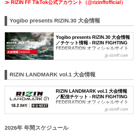
≫ RIZIN FF TikTok公式アカウント（@rizinffofficial）
Yogibo presents RIZIN.30 大会情報
Yogibo presents RIZIN.30 大会情報
／チケット情報 - RIZIN FIGHTING
FEDERATION オフィシャルサイト
jp.rizinff.com
MOVIE
Yogibo presents RIZIN.30 in SAITAMA
SUPER ARENA | Trailer
RIZIN LANDMARK vol.1 大会情報
youtu.be
大会概要
名称
RIZIN LANDMARK vol.1 大会情報
Yogibo presents RIZIN.30
／配信チケット - RIZIN FIGHTING
日時
FEDERATION オフィシャルサイト
2021年9月19日（日）12:30開場 / 14:00開
始
jp.rizinff.com
大会概要
終了予定時間
名称
20:00頃
RIZIN LANDMARK vol.1
※試合内容、イベント進行によって終了
2026年 年間スケジュール
日時
予定時間が前後することがありますので
2021年10月2日（土）19:00開始（予定）