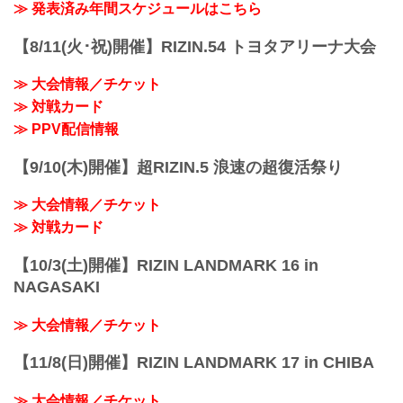
ご了承ください。
※開始時間は予定です。決定次第RIZIN
≫ 発表済み年間スケジュールはこちら
会場
FFオフィシャルサイトにてご案内しま
さいたまスーパーアリーナ
す。
【8/11(火･祝)開催】RIZIN.54 トヨタアリーナ大会
JR京浜東北線・JR上野東京ライン（宇都
主催
宮線・高崎線）「さいた...
RIZIN FIGHTING FEDERATION
≫ 大会情報／チケット
対戦カード
≫ 対戦カード
RIZIN LANDMARK vol.1 対戦カード -
RIZIN FIGHTING FEDERATION オフィシ
≫ PPV配信情報
ャルサイト
スペシャルワンマッチ／朝倉未来 vs. 萩
【9/10(木)開催】超RIZIN.5 浪速の超復活祭り
原京平
RIZIN MMAルール：5分 3R（68.0...
≫ 大会情報／チケット
≫ 対戦カード
【10/3(土)開催】RIZIN LANDMARK 16 in
NAGASAKI
≫ 大会情報／チケット
【11/8(日)開催】RIZIN LANDMARK 17 in CHIBA
≫ 大会情報／チケット