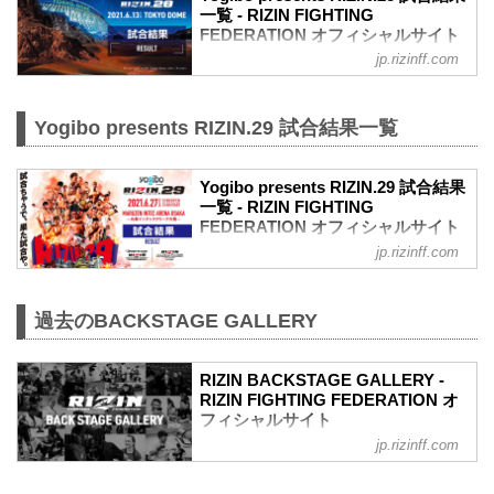
一覧 - RIZIN FIGHTING
FEDERATION オフィシャルサイト
jp.rizinff.com
第10試合／スペシャルワンマッチ 朝倉未
来 vs. クレベル・コイケ
Full Fight | 朝倉未来 vs. クレベル・コイ
Yogibo presents RIZIN.29 試合結果一覧
ケ / Mikuru Asakura vs. Kleber Koike -
RIZIN.28
youtu.be
Yogibo presents RIZIN.29 試合結果
喧嘩道スペシャルマッチ
一覧 - RIZIN FIGHTING
RIZIN MMAルール：5分 3R（66.0kg）
FEDERATION オフィシャルサイト
※肘あり
（LOSE）朝倉未来 vs. クレベル・コイケ
jp.rizinff.com
第13試合／BODYMAKER presents RIZIN
（WIN）
KICK ワンナイトトーナメント
2R 1分51秒 S（テクニカルサブミッショ
決勝戦 皇治 vs. 白鳥大珠
ン：三角絞め）
過去のBACKSTAGE GALLERY
Full Fight | 皇治 vs. 白鳥大珠 / Kouzi vs.
≫ 試合結果詳細
Taiju Shiratori - RIZIN.29
第9試合／那須川天心vs.3...
youtu.be
RIZIN BACKSTAGE GALLERY -
RIZIN キックボクシングトーナメントル
RIZIN FIGHTING FEDERATION オ
ール：3分 3R（61.0kg）
フィシャルサイト
（LOSE）皇治 vs. 白鳥大珠（WIN）
3R 判定 （0-3）
jp.rizinff.com
戦いの裏側で選手が見せる真実の素顔。
≫ 試合結果詳細
RIZINのバックステージの模様をフォトギ
第12試合／バンタム級トーナメント 1回
ャラリーで紹介する。