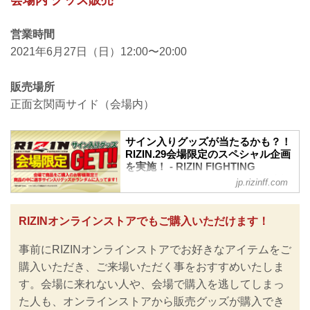
会場内 グッズ販売
営業時間
2021年6月27日（日）12:00〜20:00
販売場所
正面玄関両サイド（会場内）
サイン入りグッズが当たるかも？！
RIZIN.29会場限定のスペシャル企画
を実施！ - RIZIN FIGHTING
FEDERATION オフィシャルサイト
jp.rizinff.com
6月27日（日）丸善インテックアリーナ大
阪で開催されるYogibo presents RIZIN.29
RIZINオンラインストアでもご購入いただけます！
のグッズ販売ブースにて、スペシャル企
画を実施！
事前にRIZINオンラインストアでお好きなアイテムをご
グッズ販売ブースの商品の中に、
RIZIN.29に出場する選手のサイン入りの
購入いただき、ご来場いただく事をおすすめいたしま
商品がランダムに紛れ込んでいるぞ！ど
す。会場に来れない人や、会場で購入を逃してしまっ
の選手のサインがどの商品に入っている
た人も、オンラインストアから販売グッズが購入でき
かは、購入してからのお楽しみだ！