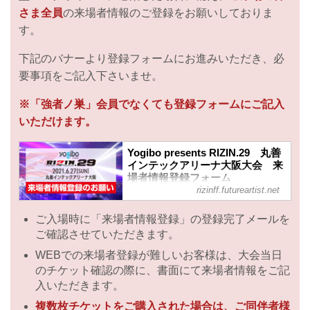
さま全員
の来場者情報のご登録をお願いしておりま
す。
下記のバナーより登録フォームにお進みいただき、必
要事項をご記入下さいませ。
※「強者ノ巣」会員でなくても登録フォームにご記入
いただけます。
Yogibo presents RIZIN.29 丸善
インテックアリーナ大阪大会 来
場者情報登録フォーム
rizinff.futureartist.net
RIZIN FIGHTING FEDERATION が運
営するオフィシャルファンクラブサイ
ご入場時に「来場者情報登録」の登録完了メールを
ト強者ノ巣です。
ご確認させていただきます。
WEBでの来場者登録が難しいお客様は、大会当日
のチケット確認の際に、書面にて来場者情報をご記
入いただきます。
複数枚チケットをご購入された場合は、ご同伴者様