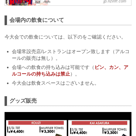
jp.rizinff.com
6月27日（日）に丸善インテックアリーナ
大阪で行われるYogibo presents RIZIN.28
の、大会前から当日にかけて行われる放
会場内の飲食について
送・配信情報をまとめたぞ！
会場に行けない方は、Exciting RIZIN、
RIZIN LIVEまたはスカパー！で、激闘必
今大会での飲食については、以下のをご確認ください。
至の大阪大会をリアルタイムで視聴しよ
う！
放送・配信スケジュール一覧
会場常設売店/レストランはオープン致します（アルコ
直前番組 放送・配信情報一覧
ールの販売は無し）。
日付 時間 放送・配信媒体 番組名
6/26（土） 10:00〜11:00 RIZIN FF公式
会場への飲食の持ち込みは可能です（
ビン、カン、ア
YouTube 試合直前計量
ルコールの持ち込みは禁止
）。
6/2...
今大会は飲食スペースはございません。
グッズ販売