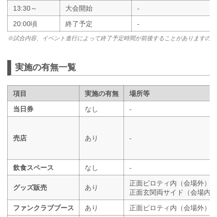
13:30～
大会開始
-
20:00頃
終了予定
-
※試合内容、イベント進行によって終了予定時間が前後することがありますので
実施の有無一覧
項目
実施の有無
場所等
当日券
なし
-
売店
あり
-
飲食スペース
なし
-
正面ピロティ内（会場外）
グッズ販売
あり
正面玄関両サイド（会場内
ファンクラブブース
あり
正面ピロティ内（会場外）