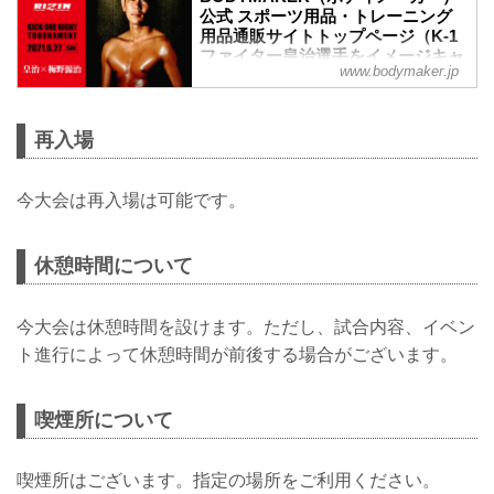
公式 スポーツ用品・トレーニング
用品通販サイトトップページ（K-1
ファイター皇治選手をイメージキャ
www.bodymaker.jp
ラクターに起用）
【TVCM放映中】BODYMAKER（ボディ
メーカー）はスポーツアパレルを中心に
再入場
トレーニング（ダンベル・バーベル）、
フィットネス・（サウナスーツ）、格闘
技（空手・ボクシング・総合・サンドバ
今大会は再入場は可能です。
ッグ）用品専門通販サイト。K-1ファイタ
ー皇治選手をイメージキャラクターに起
用。
休憩時間について
今大会は休憩時間を設けます。ただし、試合内容、イベン
ト進行によって休憩時間が前後する場合がございます。
喫煙所について
喫煙所はございます。指定の場所をご利用ください。