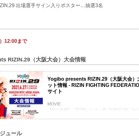
nts RIZIN.29 出場選手サイン入りポスター…抽選3名
）12:00まで
sents RIZIN.29（大阪大会）大会情報
Yogibo presents RIZIN.29（大阪
ット情報 - RIZIN FIGHTING FEDERA
サイト
MOVIE
【煽り映像】「RIZINバンタム級 JAPAN GP - 1st Ro
&「矢地祐介 vs. 川名TENCHO雄生」- RIZIN.29
youtu.be
【5/12更新】開催日延期に関して
ケジュール
5月30日（日）丸善インテックアリーナ大阪にて