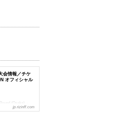
大会）大会情報／チケ
TION オフィシャル
und (Osaka) 」
jp.rizinff.com
開催を予定しておりま