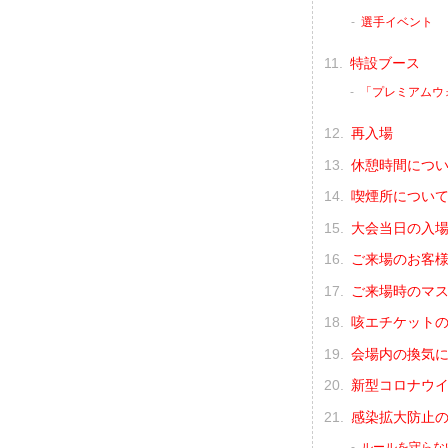
選手イベント
特設ブース
「プレミアムウォ
再入場
休憩時間につ
喫煙所につい
大会当日の入
ご来場のお客
ご来場時のマス
咳エチケット
会場内の換気
新型コロナウイ
感染拡大防止
ルールを守らな