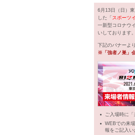
6月13日（日）東京
した「
スポーツ
一新型コロナウ
いしております
下記のバナーよ
※「強者ノ巣」
ご入場時に「
WEBでの来
報をご記入い