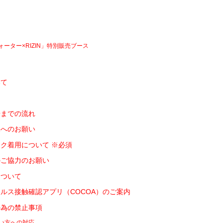
ーター×RIZIN」特別販売ブース
いて
て
場までの流れ
様へのお願い
ク着用について ※必須
のご協力のお願い
について
ルス接触確認アプリ（COCOA）のご案内
の為の禁止事項
い方への対応