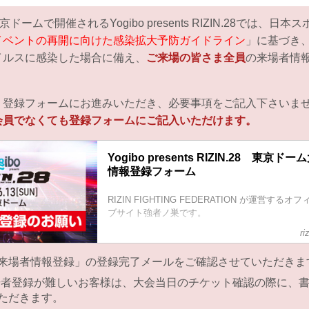
ドームで開催されるYogibo presents RIZIN.28では、日
イベントの再開に向けた感染拡大予防ガイドライン
」に基づき
イルスに感染した場合に備え、
ご来場の皆さま全員
の来場者情
。
り登録フォームにお進みいただき、必要事項をご記入下さいま
会員でなくても登録フォームにご記入いただけます。
Yogibo presents RIZIN.28 東京
情報登録フォーム
RIZIN FIGHTING FEDERATION が運営す
ブサイト強者ノ巣です。
ri
来場者情報登録」の登録完了メールをご確認させていただきま
場者登録が難しいお客様は、大会当日のチケット確認の際に、
ただきます。