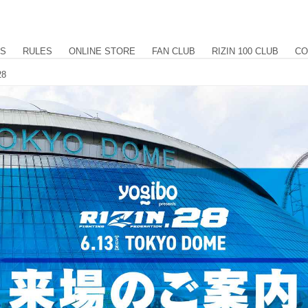
US
RULES
ONLINE STORE
FAN CLUB
RIZIN 100 CLUB
CO
28