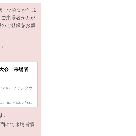
本スポーツ協会が作成
、ご来場者が万が
報のご登録をお願
せ。
ドーム大会 来場者
るオフィシャルファンクラ
zinff.futureartist.net
す。
書面にて来場者情