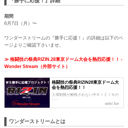
『勝手に応援！』詳細
期間
6月7日（月）〜
ワンダーストリームの『勝手に応援！』の詳細は以下のペ
ージよりご確認下さいませ。
≫ 格闘技の祭典RIZIN.28東京ドーム大会を熱烈応援！！ -
Wonder Stream（外部サイト）
格闘技の祭典RIZIN28東京ドーム大
会を熱烈応援！！
入場制限が解除されない中ＲＩＺＩＮの
開催
wdst.fun
もっと選手に応援を伝え、応援してくれ
る皆様のまた会場で会いたいという気持
ちを１２０％伝えるにはどうしたらいい
ワンダーストリームとは
だろうと考えこのような形を取らせてい
ただきました。