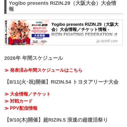
のお知らせ
Yogibo presents RIZIN.29（大阪大会）大会情
演出上の変更により、車いす席の券種がS
報
席→A席に変更となりました。
車いすで観戦されるS席をご購入済みのお
客様には当日差額をご返金致します。恐
Yogibo presents RIZIN.29（大阪大
れ入りますが入場時にお近くの係員にお
会）大会情報／チケット情報 -
RIZIN FIGHTING FEDERATION オ
申し出下さいますよう、お願い致しま
フィシャルサイト
す。返金受付までご案内致します。返金
jp.rizinff.com
手続きに関しましては、当日会場のみで
【5/12更新】開催日延期に関して
の対応とさせて頂きます。ご了承の程宜
5月30日（日）丸善インテックアリーナ大
しくお願い致します。
2026年 年間スケジュール
阪にて開催を予定しておりましたYogibo
【4/23更新】開催日延期に関して
presents RIZIN.29の開催日が、6月27日
5月23日（日）東京ドームにて開催を予定
（日）へ延期となりました。（ご購入の
≫ 発表済み年間スケジュールはこちら
しておりました...
チケットは延期日程にそのままご利用に
なれます。）
【8/11(火･祝)開催】RIZIN.54 トヨタアリーナ大会
開催日延期に伴うチケットの払戻しに関
しては以下のページをご確認ください。
≫ 大会情報／チケット
各プレイガイド払戻し期間 一覧
≫ 対戦カード
イープラス：5月18日（火）12:00 〜 5月
24日（月）18:00
≫ PPV配信情報
チケットぴあ：5月18日（火）10:00 〜 5
月24...
【9/10(木)開催】超RIZIN.5 浪速の超復活祭り