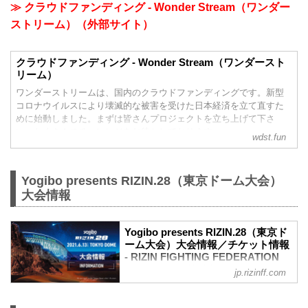
≫ クラウドファンディング - Wonder Stream（ワンダー
ストリーム）（外部サイト）
クラウドファンディング - Wonder Stream（ワンダースト
リーム）
ワンダーストリームは、国内のクラウドファンディングです。新型
コロナウイルスにより壊滅的な被害を受けた日本経済を立て直すた
めに始動しました。まずは皆さんプロジェクトを立ち上げて下さ
い。たくさんのチャレンジをお待ちしております。
wdst.fun
Yogibo presents RIZIN.28（東京ドーム大会）
大会情報
Yogibo presents RIZIN.28（東京ド
ーム大会）大会情報／チケット情報
- RIZIN FIGHTING FEDERATION
オフィシャルサイト
jp.rizinff.com
更新情報
【5/31更新】車いす席の変更と返金対応