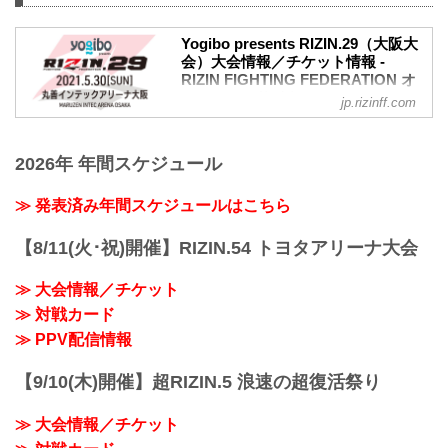
ました。（ご購入のチケットは延期日程
にそのままご利用になれます。）
開催日延期に伴うチケットの払戻しに関
Yogibo presents RIZIN.29（大阪大
しては以下のページをご確認ください。
会）大会情報／チケット情報 -
RIZIN FIGHTING FEDERATION オ
チケット払戻期間
フィシャルサイト
2021年4月28日（水）10:00 〜 5月4日
jp.rizinff.com
（火）23:59
MOVIE
RIZIN FF オフィシャルファンクラブサイ
Yogibo presents RIZIN.29 in OSAKA |
ト 強者ノ巣
2026年 年間スケジュール
Trailer (RIZIN BANTAMWEIGHT JAPAN
RIZIN FIGHTING...
GP 2021)
youtu.be
≫ 発表済み年間スケジュールはこちら
チケット販売スケジュールに関して
5月30日（日）に開催するYogibo
【8/11(火･祝)開催】RIZIN.54 トヨタアリーナ大会
presents RIZIN.29（大阪大会）の観戦チ
ケットにつきまして、以下の日程で販売
≫ 大会情報／チケット
致します。
≫ 対戦カード
しかしながら、新型コロナウイルスの感
染拡大の影響を受け、国や自治体からの
≫ PPV配信情報
要請や自粛勧告などがあった場合は、誠
に残念ではありますが...
【9/10(木)開催】超RIZIN.5 浪速の超復活祭り
≫ 大会情報／チケット